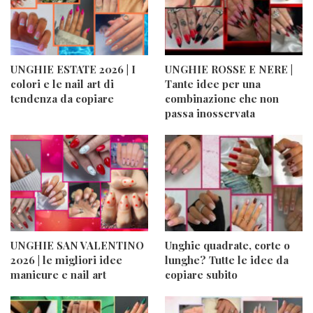
UNGHIE ESTATE 2026 | I
UNGHIE ROSSE E NERE |
colori e le nail art di
Tante idee per una
tendenza da copiare
combinazione che non
passa inosservata
UNGHIE SAN VALENTINO
Unghie quadrate, corte o
2026 | le migliori idee
lunghe? Tutte le idee da
manicure e nail art
copiare subito