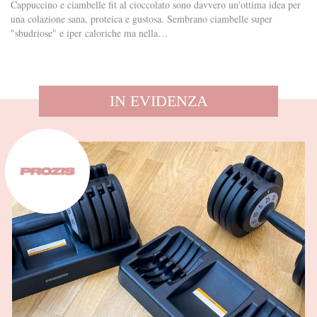
Cappuccino e ciambelle fit al cioccolato sono davvero un'ottima idea per
una colazione sana, proteica e gustosa. Sembrano ciambelle super
"sbudriose" e iper caloriche ma nella…
IN EVIDENZA