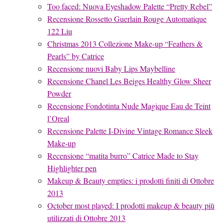
Too faced: Nuova Eyeshadow Palette “Pretty Rebel”
Recensione Rossetto Guerlain Rouge Automatique
122 Liu
Christmas 2013 Collezione Make-up “Feathers &
Pearls” by Catrice
Recensione nuovi Baby Lips Maybelline
Recensione Chanel Les Beiges Healthy Glow Sheer
Powder
Recensione Fondotinta Nude Magique Eau de Teint
l’Oreal
Recensione Palette I-Divine Vintage Romance Sleek
Make-up
Recensione “matita burro” Catrice Made to Stay
Highlighter pen
Makeup & Beauty empties: i prodotti finiti di Ottobre
2013
October most played: I prodotti makeup & beauty più
utilizzati di Ottobre 2013