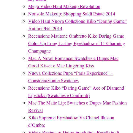
Mega Video Haul Makeup Revolution
Nonsolo Makeup: Shopping Saldi Estate 2014
Video Haul Nuova Collezione Kiko “Daring Game”
Autumn/Fall 2014
Recensione Matitone Ombretto Kiko Daring Game
Color-Up Long Lasting Eyeshadow n°11 Charming
Champagne
Mac A Novel Romance: Swatches e Dupes Mac
Good Kisser e Mac Lingering Kiss
Nuova Collezione Pupa “Paris Experience” –
Considerazioni e Swatches
Recensione Kiko “Daring Game” Ace of Diamond
Lipsticks (Swatches e Confronti)
Mac The Matte Lip: Swatches e Dupes Mac Fashion
Revival
Kiko Supreme Eyeshadow Vs Chanel Illusion
d’Ombre
Video: Review & Demo Fondotinta BareSkin di