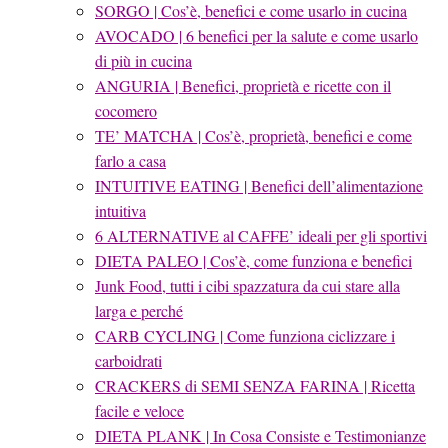
SORGO | Cos’è, benefici e come usarlo in cucina
AVOCADO | 6 benefici per la salute e come usarlo
di più in cucina
ANGURIA | Benefici, proprietà e ricette con il
cocomero
TE’ MATCHA | Cos’è, proprietà, benefici e come
farlo a casa
INTUITIVE EATING | Benefici dell’alimentazione
intuitiva
6 ALTERNATIVE al CAFFE’ ideali per gli sportivi
DIETA PALEO | Cos’è, come funziona e benefici
Junk Food, tutti i cibi spazzatura da cui stare alla
larga e perché
CARB CYCLING | Come funziona ciclizzare i
carboidrati
CRACKERS di SEMI SENZA FARINA | Ricetta
facile e veloce
DIETA PLANK | In Cosa Consiste e Testimonianze