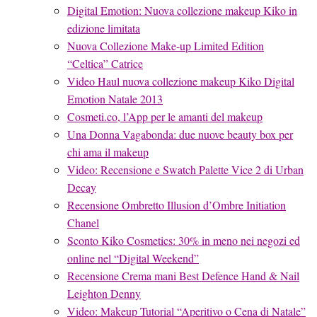
Digital Emotion: Nuova collezione makeup Kiko in
edizione limitata
Nuova Collezione Make-up Limited Edition
“Celtica” Catrice
Video Haul nuova collezione makeup Kiko Digital
Emotion Natale 2013
Cosmeti.co, l’App per le amanti del makeup
Una Donna Vagabonda: due nuove beauty box per
chi ama il makeup
Video: Recensione e Swatch Palette Vice 2 di Urban
Decay
Recensione Ombretto Illusion d’Ombre Initiation
Chanel
Sconto Kiko Cosmetics: 30% in meno nei negozi ed
online nel “Digital Weekend”
Recensione Crema mani Best Defence Hand & Nail
Leighton Denny
Video: Makeup Tutorial “Aperitivo o Cena di Natale”