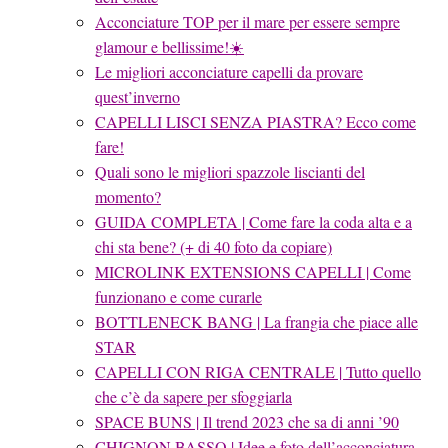
Acconciature TOP per il mare per essere sempre
glamour e bellissime!☀️
Le migliori acconciature capelli da provare
quest’inverno
CAPELLI LISCI SENZA PIASTRA? Ecco come
fare!
Quali sono le migliori spazzole liscianti del
momento?
GUIDA COMPLETA | Come fare la coda alta e a
chi sta bene? (+ di 40 foto da copiare)
MICROLINK EXTENSIONS CAPELLI | Come
funzionano e come curarle
BOTTLENECK BANG | La frangia che piace alle
STAR
CAPELLI CON RIGA CENTRALE | Tutto quello
che c’è da sapere per sfoggiarla
SPACE BUNS | Il trend 2023 che sa di anni ’90
CHIGNON BASSO | Idee e foto dell’acconciatura