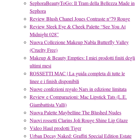
SephoraBeautyToGo: Il Tram della Bellezza Made in
Sephora
Review Blush Chanel Joues Contraste n°79 Rouge
Review Sleek Eye & Cheek Palette “See You At
Midnight 028”
Nuova Collezione Makeup Nabla Butterfly Valley
(Cruelty Free)
Makeup & Beauty Empties: I miei prodotti finiti degli
ultimi mesi
ROSSETTI MAC | La guida completa di tutte le
linee e i finish disponibili
Nuove confezioni regalo Nars in edizione limitata
Review e Comparazioni: Mac Lipstick Tats (L.E.
Giambattista Valli)
Nuova Palette Maybelline The Blushed Nudes
Nuovi rossetti Clarins Joli Rouge Shine Lip Glaze
Video Haul prodotti Tiger
Urban Decay Naked: Graffiti Special Edition Estate