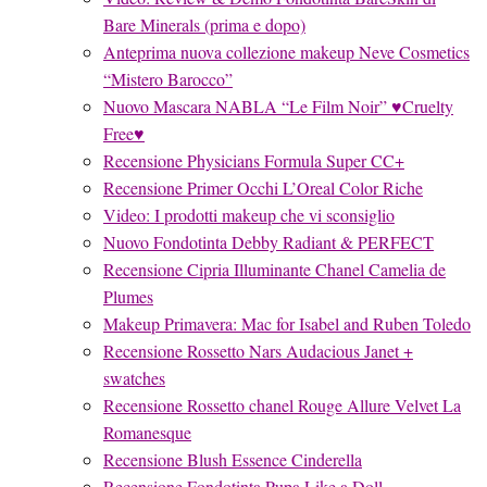
Bare Minerals (prima e dopo)
Anteprima nuova collezione makeup Neve Cosmetics
“Mistero Barocco”
Nuovo Mascara NABLA “Le Film Noir” ♥Cruelty
Free♥
Recensione Physicians Formula Super CC+
Recensione Primer Occhi L’Oreal Color Riche
Video: I prodotti makeup che vi sconsiglio
Nuovo Fondotinta Debby Radiant & PERFECT
Recensione Cipria Illuminante Chanel Camelia de
Plumes
Makeup Primavera: Mac for Isabel and Ruben Toledo
Recensione Rossetto Nars Audacious Janet +
swatches
Recensione Rossetto chanel Rouge Allure Velvet La
Romanesque
Recensione Blush Essence Cinderella
Recensione Fondotinta Pupa Like a Doll