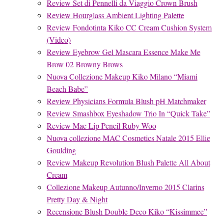
Review Set di Pennelli da Viaggio Crown Brush
Review Hourglass Ambient Lighting Palette
Review Fondotinta Kiko CC Cream Cushion System
(Video)
Review Eyebrow Gel Mascara Essence Make Me
Brow 02 Browny Brows
Nuova Collezione Makeup Kiko Milano “Miami
Beach Babe”
Review Physicians Formula Blush pH Matchmaker
Review Smashbox Eyeshadow Trio In “Quick Take”
Review Mac Lip Pencil Ruby Woo
Nuova collezione MAC Cosmetics Natale 2015 Ellie
Goulding
Review Makeup Revolution Blush Palette All About
Cream
Collezione Makeup Autunno/Inverno 2015 Clarins
Pretty Day & Night
Recensione Blush Double Deco Kiko “Kissimmee”