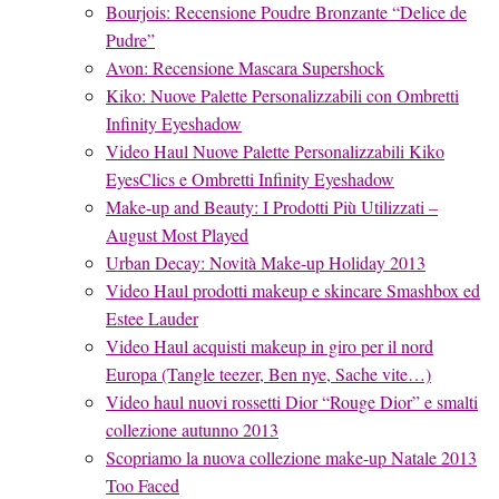
Bourjois: Recensione Poudre Bronzante “Delice de
Pudre”
Avon: Recensione Mascara Supershock
Kiko: Nuove Palette Personalizzabili con Ombretti
Infinity Eyeshadow
Video Haul Nuove Palette Personalizzabili Kiko
EyesClics e Ombretti Infinity Eyeshadow
Make-up and Beauty: I Prodotti Più Utilizzati –
August Most Played
Urban Decay: Novità Make-up Holiday 2013
Video Haul prodotti makeup e skincare Smashbox ed
Estee Lauder
Video Haul acquisti makeup in giro per il nord
Europa (Tangle teezer, Ben nye, Sache vite…)
Video haul nuovi rossetti Dior “Rouge Dior” e smalti
collezione autunno 2013
Scopriamo la nuova collezione make-up Natale 2013
Too Faced