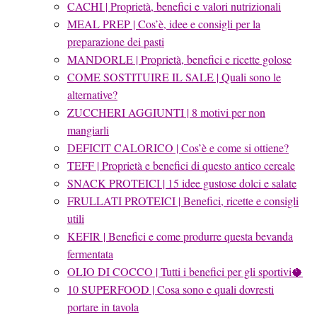
CACHI | Proprietà, benefici e valori nutrizionali
MEAL PREP | Cos’è, idee e consigli per la
preparazione dei pasti
MANDORLE | Proprietà, benefici e ricette golose
COME SOSTITUIRE IL SALE | Quali sono le
alternative?
ZUCCHERI AGGIUNTI | 8 motivi per non
mangiarli
DEFICIT CALORICO | Cos’è e come si ottiene?
TEFF | Proprietà e benefici di questo antico cereale
SNACK PROTEICI | 15 idee gustose dolci e salate
FRULLATI PROTEICI | Benefici, ricette e consigli
utili
KEFIR | Benefici e come produrre questa bevanda
fermentata
OLIO DI COCCO | Tutti i benefici per gli sportivi🥥
10 SUPERFOOD | Cosa sono e quali dovresti
portare in tavola