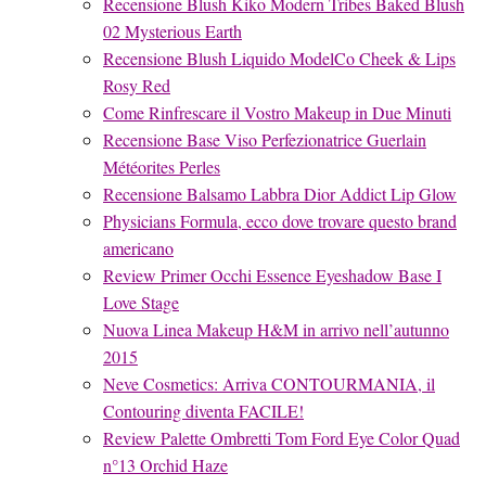
Recensione Blush Kiko Modern Tribes Baked Blush
02 Mysterious Earth
Recensione Blush Liquido ModelCo Cheek & Lips
Rosy Red
Come Rinfrescare il Vostro Makeup in Due Minuti
Recensione Base Viso Perfezionatrice Guerlain
Météorites Perles
Recensione Balsamo Labbra Dior Addict Lip Glow
Physicians Formula, ecco dove trovare questo brand
americano
Review Primer Occhi Essence Eyeshadow Base I
Love Stage
Nuova Linea Makeup H&M in arrivo nell’autunno
2015
Neve Cosmetics: Arriva CONTOURMANIA, il
Contouring diventa FACILE!
Review Palette Ombretti Tom Ford Eye Color Quad
n°13 Orchid Haze