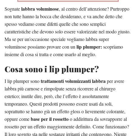
labbra voluminose
Sognate
, al centro dell’attenzione? Purtroppo
non tutte hanno la bocca che desiderano, e va anche detto che
spesso vediamo come difetti quelle che sono semplici
caratteristiche che devono solo essere valorizzate nel modo giusto.
Ma se per un’occasione speciale vogliamo labbra super
lip plumper:
voluminose possiamo provare con un
scopriamo
insieme di cosa si tratta e come usarlo al meglio.
Cosa sono i lip plumper?
trattamenti volumizzanti labbra
I lip plumper sono
per avere
labbra più carnose e rimpolpate senza ricorrere al chirurgo
estetico; inutile dire, però, che l’effetto è assolutamente
temporaneo. Questi prodotti possono essere usati da soli,
soprattutto se hanno già un effetto gloss o lievemente colorante,
base per il rossetto
oppure come
o addirittura da sovrapporre al
rossetto per un effetto maggiormente definito. Come funzionano?
Il loro segreto sta nelle sostanze irritanti che contengono. Niente