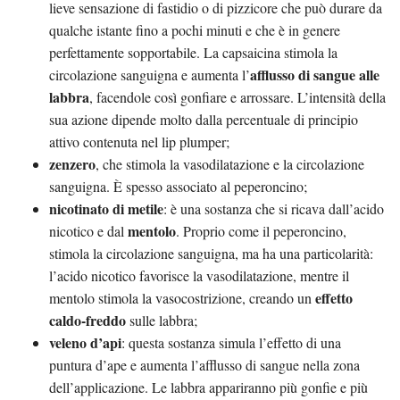
lieve sensazione di fastidio o di pizzicore che può durare da
qualche istante fino a pochi minuti e che è in genere
perfettamente sopportabile. La capsaicina stimola la
afflusso di sangue alle
circolazione sanguigna e aumenta l’
labbra
, facendole così gonfiare e arrossare. L’intensità della
sua azione dipende molto dalla percentuale di principio
attivo contenuta nel lip plumper;
zenzero
, che stimola la vasodilatazione e la circolazione
sanguigna. È spesso associato al peperoncino;
nicotinato di metile
: è una sostanza che si ricava dall’acido
mentolo
nicotico e dal
. Proprio come il peperoncino,
stimola la circolazione sanguigna, ma ha una particolarità:
l’acido nicotico favorisce la vasodilatazione, mentre il
effetto
mentolo stimola la vasocostrizione, creando un
caldo-freddo
sulle labbra;
veleno d’api
: questa sostanza simula l’effetto di una
puntura d’ape e aumenta l’afflusso di sangue nella zona
dell’applicazione. Le labbra appariranno più gonfie e più