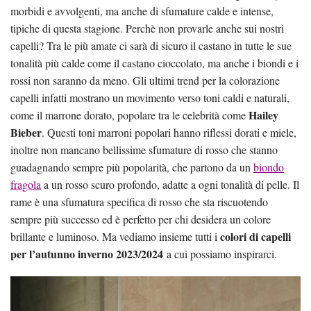
morbidi e avvolgenti, ma anche di sfumature calde e intense,
tipiche di questa stagione. Perchè non provarle anche sui nostri
capelli? Tra le più amate ci sarà di sicuro il castano in tutte le sue
tonalità più calde come il castano cioccolato, ma anche i biondi e i
rossi non saranno da meno. Gli ultimi trend per la colorazione
capelli infatti mostrano un movimento verso toni caldi e naturali,
Hailey
come il marrone dorato, popolare tra le celebrità come
Bieber
. Questi toni marroni popolari hanno riflessi dorati e miele,
inoltre non mancano bellissime sfumature di rosso che stanno
guadagnando sempre più popolarità, che partono da un
biondo
fragola
a un rosso scuro profondo, adatte a ogni tonalità di pelle​​. Il
rame è una sfumatura specifica di rosso che sta riscuotendo
sempre più successo ed è perfetto per chi desidera un colore
colori di capelli
brillante e luminoso​. Ma vediamo insieme tutti i
per l’autunno inverno 2023/2024
a cui possiamo inspirarci.