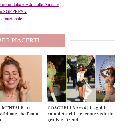
no in Italia e Addii alle Amiche
o con SORPRESA
ternazionale
BE PIACERTI
MENTALE | 11
COACHELLA 2026 | La guida
otidiane che fanno
completa: chi c’è, come vederlo
a
gratis e i trend…