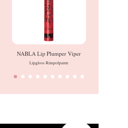
NABLA Lip Plumper Viper
L’
Lipgloss Rimpolpante
Siero color