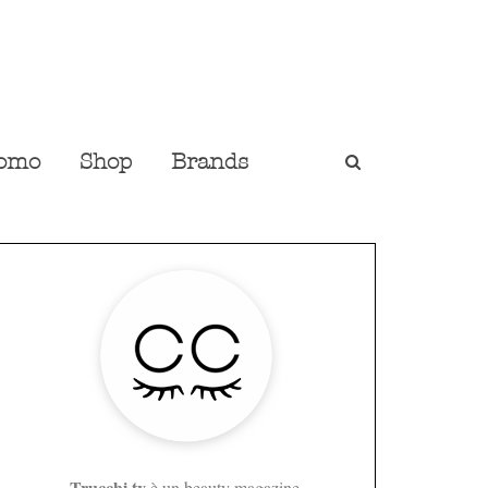
omo
Shop
Brands
Trucchi.tv
è un beauty magazine,