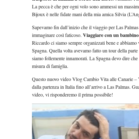
La pecca è che per ogni volo sono ammessi un massimo 
Bijoux è nelle fidate mani della mia amica Silvia (L’An
Sapevamo fin dall’inizio che il viaggio per Las Palma
Viaggiare con un bambino
immaginare così faticoso.
Riccardo ci siamo sempre organizzati bene e abbiamo vi
Spagna. Quella volta avevamo fatto un tour della parte
siamo follemente innamorati. La Spagna devo dire che è
misura di famiglia.
Questo nuovo video Vlog Cambio Vita alle Cana
dalla partenza in Italia fino all’arrivo a Las Palmas. G
video, vi risponderemo il prima possibile!