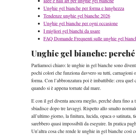
Idee e nail art per unghie gel bianche
Unghie gel bianche per forma e lunghezza
Tendenze unghie gel bianche 2026
Unghie gel bianche per ogni occasione
I migliori gel bianchi da usare
FAQ Domande Frequenti sulle unghie gel bianc
Unghie gel bianche: perché 
Parliamoci chiaro: le unghie in gel bianche sono diventa
pochi colori che funziona davvero su tutti, carnagioni o
forma. Con l’abbronzatura poi è imbattibile: crea quel 
quando si è appena tornate dal mare.
E con il gel diventa ancora meglio, perché dura fino a
sbiadisce dopo tre lavaggi. Rispetto allo smalto normale
all’ultimo giorno, la finitura, lucida, opaca o satinata, 
sarebbero quasi impossibili da eseguire. In pratica pagh
Un’altra cosa che rende le unghie in gel bianche così c