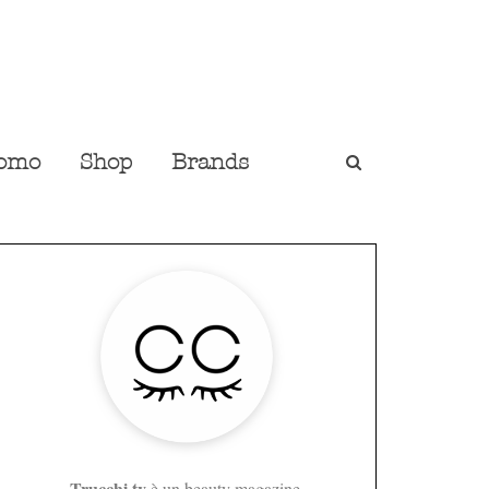
omo
Shop
Brands
Trucchi.tv
è un beauty magazine,