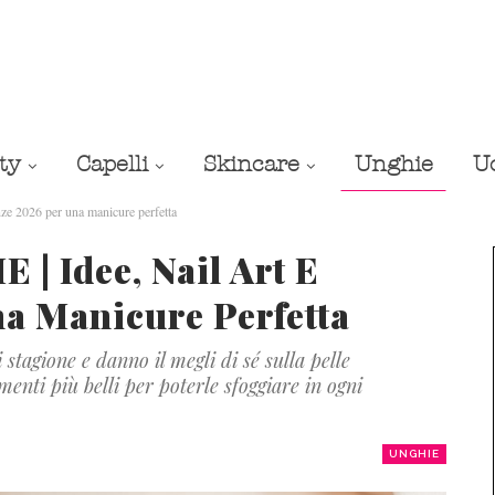
ty
Capelli
Skincare
Unghie
U
e 2026 per una manicure perfetta
 Idee, Nail Art E
a Manicure Perfetta
stagione e danno il megli di sé sulla pelle
nti più belli per poterle sfoggiare in ogni
UNGHIE