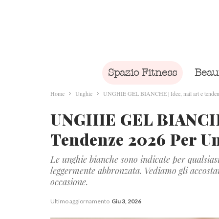
Spazio Fitness
Beau
Home
Unghie
UNGHIE GEL BIANCHE | Idee, nail art e tendenz
UNGHIE GEL BIANCHE |
Tendenze 2026 Per Un
Le unghie bianche sono indicate per qualsiasi 
leggermente abbronzata. Vediamo gli accostame
occasione.
Ultimo aggiornamento
Giu 3, 2026