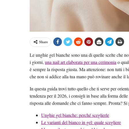
Share
Le unghie gel bianche sono una di quelle scelte che non
i giorni,
una nail art elaborata per una cerimonia
o qualc
è sempre la risposta giusta. Ma attenzione: non tutti i b
che non si addice alla tua mano può rovinare anche il l
In questa guida trovi tutto quello che ti serve per orientar
tendenza per il 2026, i consigli in base alla forma delle
risposta alle domande che ci fanno sempre. Pronta? Si 
Unghie gel bianche: perché sceglierle
Le varianti del bianco in gel: quale scegliere