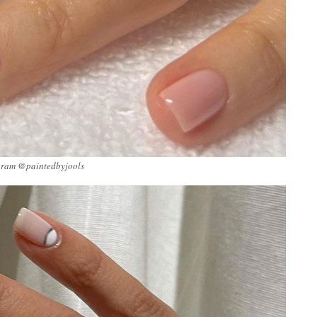
gram @paintedbyjools