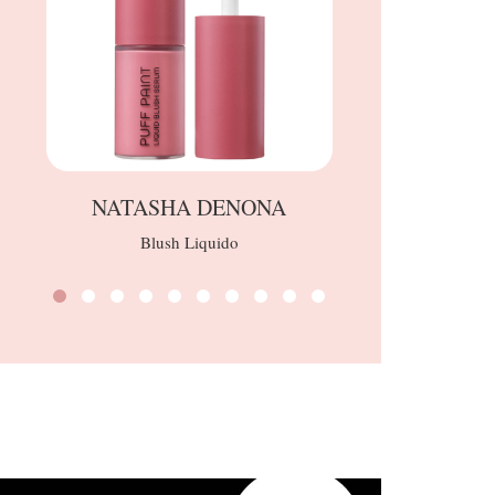
NATASHA DENONA
Blush Liquido
Styler Ad 