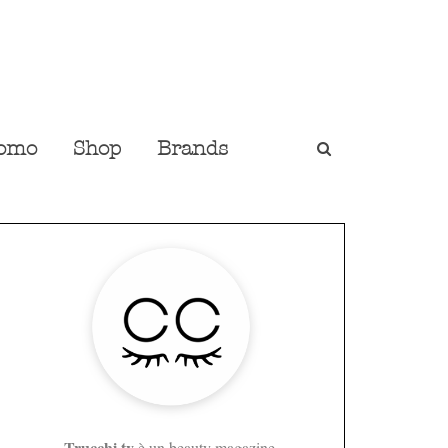
omo
Shop
Brands
Trucchi.tv
è un beauty magazine,