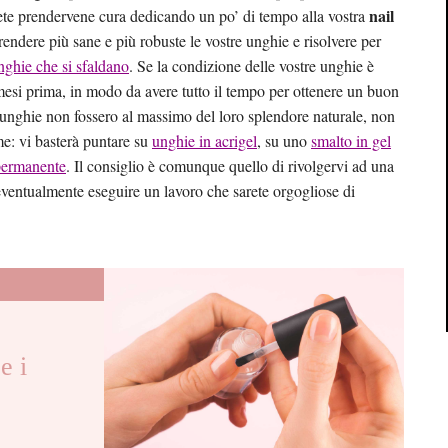
nail
vrete prendervene cura dedicando un po’ di tempo alla vostra
 rendere più sane e più robuste le vostre unghie e risolvere per
nghie che si sfaldano
. Se la condizione delle vostre unghie è
esi prima, in modo da avere tutto il tempo per ottenere un buon
re unghie non fossero al massimo del loro splendore naturale, non
e: vi basterà puntare su
unghie in acrigel
, su uno
smalto in gel
permanente
. Il consiglio è comunque quello di rivolgervi ad una
eventualmente eseguire un lavoro che sarete orgogliose di
e i