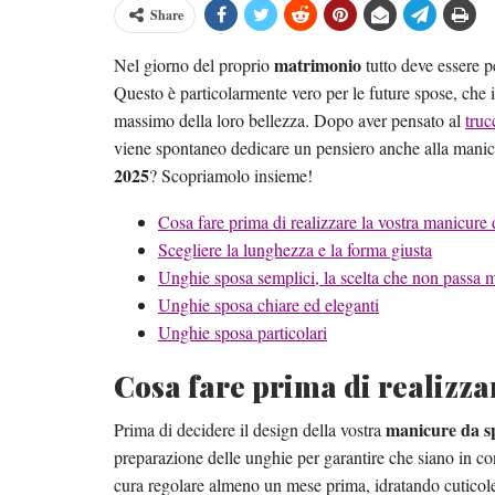
Share
matrimonio
Nel giorno del proprio
tutto deve essere pe
Questo è particolarmente vero per le future spose, che 
massimo della loro bellezza. Dopo aver pensato al
truc
viene spontaneo dedicare un pensiero anche alla manicu
2025
? Scopriamolo insieme!
Cosa fare prima di realizzare la vostra manicure
Scegliere la lunghezza e la forma giusta
Unghie sposa semplici, la scelta che non passa 
Unghie sposa chiare ed eleganti
Unghie sposa particolari
Cosa fare prima di realizza
manicure da sp
Prima di decidere il design della vostra
preparazione delle unghie per garantire che siano in con
cura regolare almeno un mese prima, idratando cutico