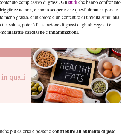
l contenuto complessivo di grassi. Gli
studi
che hanno confrontato
in friggitrice ad aria, e hanno scoperto che quest’ultima ha portato
e meno grassa, e un colore e un contenuto di umidità simili alla
 tua salute, poiché l’assunzione di grassi dagli oli vegetali è
malattie cardiache
infiammazioni
come
e
.
in quali
contribuire all’aumento di peso
 anche più calorici e possono
.