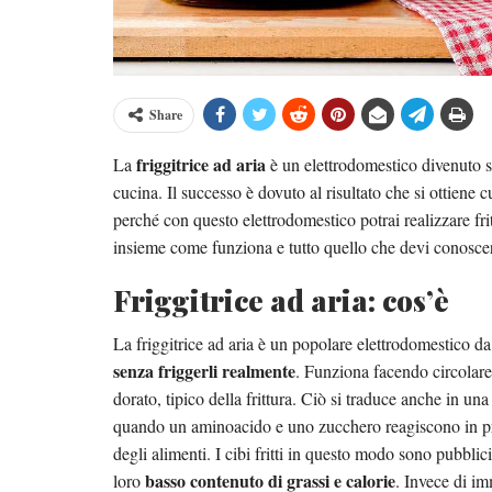
Share
friggitrice ad aria
La
è un elettrodomestico divenuto se
cucina. Il successo è dovuto al risultato che si ottiene cu
perché con questo elettrodomestico potrai realizzare fri
insieme come funziona e tutto quello che devi conoscere 
Friggitrice ad aria: cos’è
La friggitrice ad aria è un popolare elettrodomestico da
senza friggerli realmente
. Funziona facendo circolare 
dorato, tipico della frittura. Ciò si traduce anche in 
quando un aminoacido e uno zucchero reagiscono in pre
degli alimenti. I cibi fritti in questo modo sono pubblici
basso contenuto di grassi e calorie
loro
. Invece di im