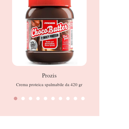
Prozis
Regg
Crema proteica spalmabile da 420 gr
Yog