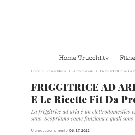
Home Trucchi.tv
Fitn
Home
Spazio fitness
Alimentazione
FRIGGITRICE AD ARIA | c
FRIGGITRICE AD ARIA
E Le Ricette Fit Da P
La friggitrice ad aria è un elettrodomestico c
sano. Scopriamo come funziona e quali sono i 
Ultimo aggiornamento
Ott 17, 2022