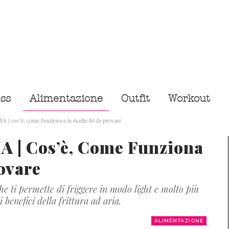
ess
Alimentazione
Outfit
Workout
os’è, come funziona e le ricette fit da provare
 | Cos’è, Come Funziona
rovare
he ti permette di friggere in modo light e molto più
benefici della frittura ad aria.
ALIMENTAZIONE