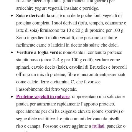
Bastano piccole quantità (una manciata al giorno) per
arricchire yogurt vegetali, insalate e porridge.
Soia e derivati
: la soia è una delle poche fonti vegetali di
proteina completa. I suoi derivati (tofu, tempeh, edamame e
latte di soia) forniscono tra 10 e 20 g di proteine per 100 g.
Sono ingredienti molto versatili, che possono sostituire
facilmente carne o latticini in ricette sia salate che dolci.
Verdure a foglia verde
: nonostante il contenuto proteico
sia più basso (circa 2–4 g per 100 g cotti), verdure come
spinaci, cavolo riccio (kale), cavolini di Bruxelles e broccoli
offrono un mix di proteine, fibre e micronutrienti essenziali
come calcio, ferro e vitamina C, che favorisce
l’assorbimento del ferro vegetale.
Proteine vegetali in polvere
: rappresentano una soluzione
pratica per aumentare rapidamente l’apporto proteico,
specialmente per chi ha esigenze elevate (come sportivi) o
segue diete restrittive. Le più comuni derivano da piselli,
riso e canapa. Possono essere aggiunte a
frullati
, pancake o