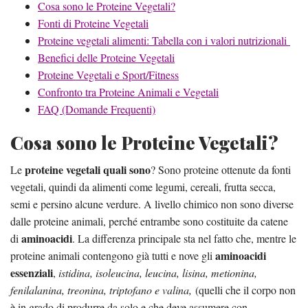
Cosa sono le Proteine Vegetali?
Fonti di Proteine Vegetali
Proteine vegetali alimenti: Tabella con i valori nutrizionali
Benefici delle Proteine Vegetali
Proteine Vegetali e Sport/Fitness
Confronto tra Proteine Animali e Vegetali
FAQ (Domande Frequenti)
Cosa sono le Proteine Vegetali?
proteine vegetali quali sono
Le
? Sono proteine ottenute da fonti
vegetali, quindi da alimenti come legumi, cereali, frutta secca,
semi e persino alcune verdure. A livello chimico non sono diverse
dalle proteine animali, perché entrambe sono costituite da catene
aminoacidi
di
. La differenza principale sta nel fatto che, mentre le
aminoacidi
proteine animali contengono già tutti e nove gli
essenziali
,
istidina, isoleucina, leucina, lisina, metionina,
fenilalanina, treonina, triptofano e valina,
(quelli che il corpo non
è in grado di produrre da solo e che deve assumere con