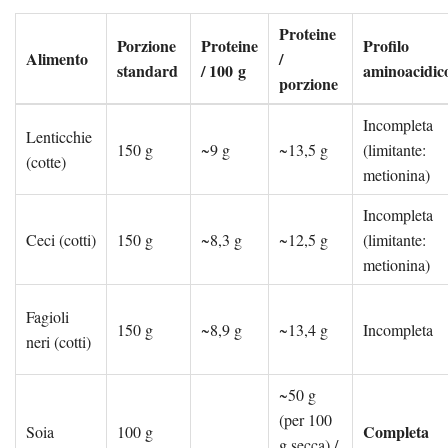
Proteine
Porzione
Proteine
Profilo
Alimento
/
standard
/ 100 g
aminoacidic
porzione
Incompleta
Lenticchie
150 g
~9 g
~13,5 g
(limitante:
(cotte)
metionina)
Incompleta
Ceci (cotti)
150 g
~8,3 g
~12,5 g
(limitante:
metionina)
Fagioli
150 g
~8,9 g
~13,4 g
Incompleta
neri (cotti)
~50 g
(per 100
Completa
Soia
100 g
g secca) /