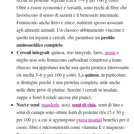
Oltre a essere economici e versatili, sono ricchi di fibre che
favoriscono il senso di sazietà e il benessere intestinale.
Forniscono anche ferro e zinco, nutrienti spesso associati
agli alimenti animali. Un classico abbinamento vincente è
profilo
quello tra legumi e cereali, che garantisce un
aminoacidico completo
.
Cereali integrali
: quinoa, riso integrale, farro,
avena
e
miglio non solo forniscono carboidrati complessi a lento
rilascio, ma apportano anche una quota proteica interessante
quinoa
(in media 3–6 g per 100 g cotti). La
, in particolare,
si distingue perché è una proteina completa, utile anche
nelle diete prive di glutine. Inserire i cereali in insalate,
zuppe o bowl li rende ancora più pratici.
Noci e semi
semi di chia
:
mandorle
, noci,
, semi di lino e
semi di canapa sono ottime fonti di proteine (tra 15 e 30 g
per 100 g), a cui si aggiungono
grassi insaturi
benefici per il
cuore, fibre e micronutrienti come vitamina E e magnesio.