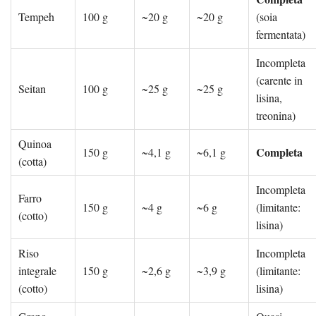
Tempeh
100 g
~20 g
~20 g
(soia
fermentata)
Incompleta
(carente in
Seitan
100 g
~25 g
~25 g
lisina,
treonina)
Quinoa
Completa
150 g
~4,1 g
~6,1 g
(cotta)
Incompleta
Farro
150 g
~4 g
~6 g
(limitante:
(cotto)
lisina)
Riso
Incompleta
integrale
150 g
~2,6 g
~3,9 g
(limitante:
(cotto)
lisina)