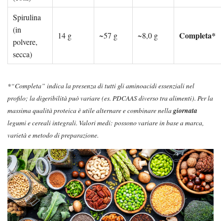
Spirulina
(in
Completa*
14 g
~57 g
~8,0 g
polvere,
secca)
*“Completa” indica la presenza di tutti gli aminoacidi essenziali nel
profilo; la digeribilità può variare (es. PDCAAS diverso tra alimenti). Per la
massima qualità proteica è utile alternare e combinare nella
giornata
legumi e cereali integrali. Valori medi: possono variare in base a marca,
varietà e metodo di preparazione.