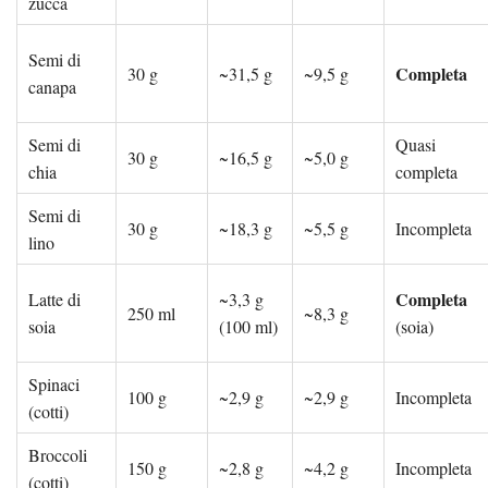
zucca
Semi di
Completa
30 g
~31,5 g
~9,5 g
canapa
Semi di
Quasi
30 g
~16,5 g
~5,0 g
chia
completa
Semi di
30 g
~18,3 g
~5,5 g
Incompleta
lino
Completa
Latte di
~3,3 g
250 ml
~8,3 g
soia
(100 ml)
(soia)
Spinaci
100 g
~2,9 g
~2,9 g
Incompleta
(cotti)
Broccoli
150 g
~2,8 g
~4,2 g
Incompleta
(cotti)