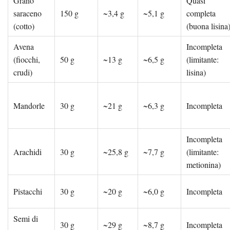
Grano
Quasi
saraceno
150 g
~3,4 g
~5,1 g
completa
(cotto)
(buona lisina
Avena
Incompleta
(fiocchi,
50 g
~13 g
~6,5 g
(limitante:
crudi)
lisina)
Mandorle
30 g
~21 g
~6,3 g
Incompleta
Incompleta
Arachidi
30 g
~25,8 g
~7,7 g
(limitante:
metionina)
Pistacchi
30 g
~20 g
~6,0 g
Incompleta
Semi di
30 g
~29 g
~8,7 g
Incompleta