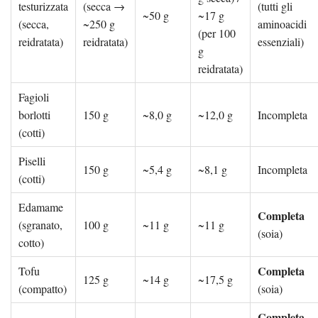
testurizzata
(secca →
(tutti gli
~50 g
~17 g
(secca,
~250 g
aminoacidi
(per 100
reidratata)
reidratata)
essenziali)
g
reidratata)
Fagioli
borlotti
150 g
~8,0 g
~12,0 g
Incompleta
(cotti)
Piselli
150 g
~5,4 g
~8,1 g
Incompleta
(cotti)
Edamame
Completa
(sgranato,
100 g
~11 g
~11 g
(soia)
cotto)
Completa
Tofu
125 g
~14 g
~17,5 g
(compatto)
(soia)
Completa