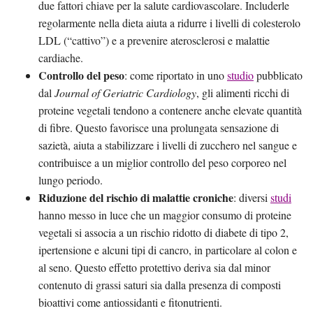
due fattori chiave per la salute cardiovascolare. Includerle
regolarmente nella dieta aiuta a ridurre i livelli di colesterolo
LDL (“cattivo”) e a prevenire aterosclerosi e malattie
cardiache.
Controllo del peso
: come riportato in uno
studio
pubblicato
dal
Journal of Geriatric Cardiology
, gli alimenti ricchi di
proteine vegetali tendono a contenere anche elevate quantità
di fibre. Questo favorisce una prolungata sensazione di
sazietà, aiuta a stabilizzare i livelli di zucchero nel sangue e
contribuisce a un miglior controllo del peso corporeo nel
lungo periodo.
Riduzione del rischio di malattie croniche
: diversi
studi
hanno messo in luce che un maggior consumo di proteine
vegetali si associa a un rischio ridotto di diabete di tipo 2,
ipertensione e alcuni tipi di cancro, in particolare al colon e
al seno. Questo effetto protettivo deriva sia dal minor
contenuto di grassi saturi sia dalla presenza di composti
bioattivi come antiossidanti e fitonutrienti.