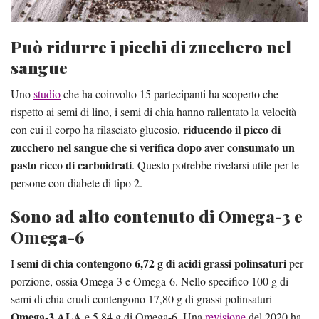
Può ridurre i picchi di zucchero nel
sangue
Uno
studio
che ha coinvolto 15 partecipanti ha scoperto che
rispetto ai semi di lino, i semi di chia hanno rallentato la velocità
riducendo il picco di
con cui il corpo ha rilasciato glucosio,
zucchero nel sangue che si verifica dopo aver consumato un
pasto ricco di carboidrati
. Questo potrebbe rivelarsi utile per le
persone con diabete di tipo 2.
Sono ad alto contenuto di Omega-3 e
Omega-6
semi di chia contengono 6,72 g di acidi grassi polinsaturi
I
per
porzione, ossia Omega-3 e Omega-6. Nello specifico 100 g di
semi di chia crudi contengono 17,80 g di grassi polinsaturi
Omega-3 ALA
e 5,84 g di Omega-6. Una
revisione
del 2020 ha