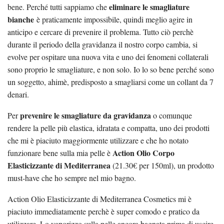
eliminare le smagliature
bene. Perché tutti sappiamo che
bianche
è praticamente impossibile, quindi meglio agire in
anticipo e cercare di prevenire il problema. Tutto ciò perchè
durante il periodo della gravidanza il nostro corpo cambia, si
evolve per ospitare una nuova vita e uno dei fenomeni collaterali
sono proprio le smagliature, e non solo. Io lo so bene perché sono
un soggetto, ahimè, predisposto a smagliarsi come un collant da 7
denari.
prevenire le smagliature da gravidanza
Per
o comunque
rendere la pelle più elastica, idratata e compatta, uno dei prodotti
che mi è piaciuto maggiormente utilizzare e che ho notato
Action Olio Corpo
funzionare bene sulla mia pelle è
Elasticizzante di Mediterranea
(21.30€ per 150ml), un prodotto
must-have che ho sempre nel mio bagno.
Action Olio Elasticizzante di Mediterranea Cosmetics mi è
piaciuto immediatamente perchè è super comodo e pratico da
utilizzare. Lo vaporizzo sulla pelle ancora bagnata prima di uscire