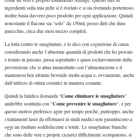
ingredienti sulla mia pelle si è rivelato e si sta rivelando portentoso,
inoltre basta davvero poco prodotto per ogni applicazione. Quindi
nonostante il flacone sia “solo” da 150ml, posso dirti che dura
parecchio, circa due mesi mezzo completi.
La lotta contro le smagliature, e lo dico con cognizione di causa
considerando anche l’abnorme quantità di prodotti che ho provato
e testato in passato, passa soprattutto e quasi escluisvamente dalla
prevenzione che si attua innanzitutto con l’alimentazione e il
mantenersi ben idratate bevendo molta acqua e, ovviamente, anche
dall’utilizzo di ottimi cosmtici in maniera costante.
Come eliminare le smagliature
Quindi la fatidica domanda “
”
Come prevenire le smagliature
andrebbe sostituita con “
“, e per
questo motivo preferisco agire per tempo perché, purtroppo, anche
i trattamenti laser da effettuarsi in studi medici non garantiscono a
oggi un risultato soddisfacente e totale. Le smagliature bianche
che sono delle vere e proprie cictarici difficlmente scompaiono, si