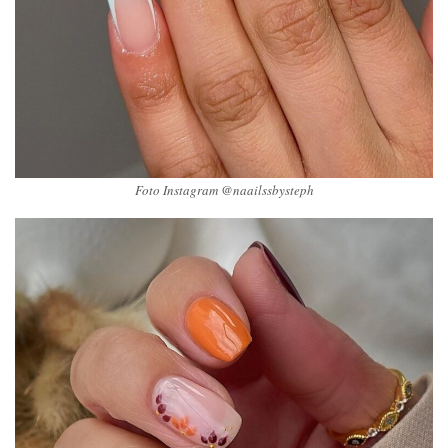
Foto Instagram @naailssbysteph