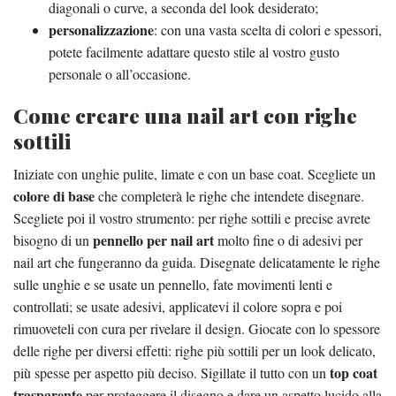
diagonali o curve, a seconda del look desiderato;
personalizzazione
: con una vasta scelta di colori e spessori,
potete facilmente adattare questo stile al vostro gusto
personale o all’occasione.
Come creare una nail art con righe
sottili
Iniziate con unghie pulite, limate e con un base coat. Scegliete un
colore di base
che completerà le righe che intendete disegnare.
Scegliete poi il vostro strumento: per righe sottili e precise avrete
pennello per nail art
bisogno di un
molto fine o di adesivi per
nail art che fungeranno da guida. Disegnate delicatamente le righe
sulle unghie e se usate un pennello, fate movimenti lenti e
controllati; se usate adesivi, applicatevi il colore sopra e poi
rimuoveteli con cura per rivelare il design. Giocate con lo spessore
delle righe per diversi effetti: righe più sottili per un look delicato,
top coat
più spesse per aspetto più deciso. Sigillate il tutto con un
trasparente
per proteggere il disegno e dare un aspetto lucido alla