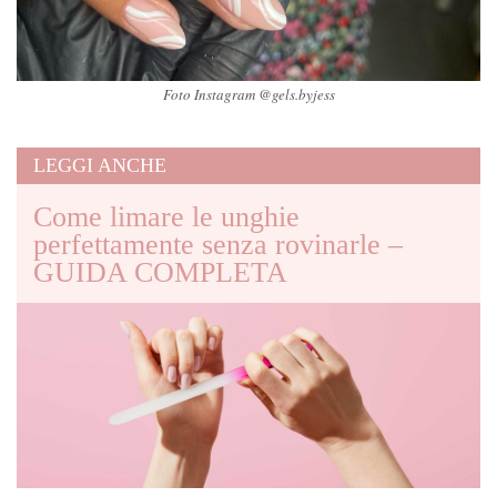
Foto Instagram @gels.byjess
LEGGI ANCHE
Come limare le unghie
perfettamente senza rovinarle –
GUIDA COMPLETA