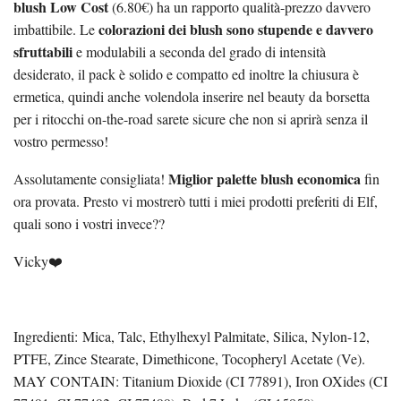
blush Low Cost
(6.80€) ha un rapporto qualità-prezzo davvero
colorazioni dei blush sono stupende e davvero
imbattibile. Le
sfruttabili
e modulabili a seconda del grado di intensità
desiderato, il pack è solido e compatto ed inoltre la chiusura è
ermetica, quindi anche volendola inserire nel beauty da borsetta
per i ritocchi on-the-road sarete sicure che non si aprirà senza il
vostro permesso!
Miglior palette blush economica
Assolutamente consigliata!
fin
ora provata. Presto vi mostrerò tutti i miei prodotti preferiti di Elf,
quali sono i vostri invece??
Vicky❤️
Ingredienti: Mica, Talc, Ethylhexyl Palmitate, Silica, Nylon-12,
PTFE, Zince Stearate, Dimethicone, Tocopheryl Acetate (Ve).
MAY CONTAIN: Titanium Dioxide (CI 77891), Iron OXides (CI