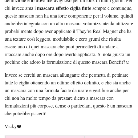
definizione e lo trovo meraviglioso per un look di tutti i giorni. Per
mascara effetto ciglia finte
chi invece ama i
sempre e comunque,
questo mascara non ha una forte componente per il volume, quindi
andrebbe integrata con un altro mascara volumizzante da utilizzare
probabilmente dopo aver applicato il They’re Real Magnet che ha
una texture così leggera, modulabile e zero grumi che risulta
essere uno di quei mascara che puoi permetterti di andare a
ritoccare anche dopo ore dopo averlo applicato. Si nota giusto un
pochino che adoro la formulazione di questo mascara Benefit?☺️
Invece se cerchi un mascara allungante che permetta di pettinare
tutte le ciglia ottenendo un ottimo effetto definito, e che sia anche
un mascara con una formula facile da usare e gestibile anche per
chi non ha molto tempo da prestare dietro a mascara con
formulazioni più corpose, dense o particolari, questo è un mascara
che potrebbe piacerti!
Vicky❤️