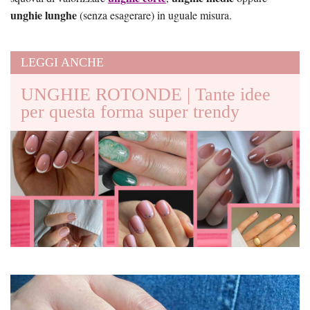
unghie lunghe
(senza esagerare) in uguale misura.
LEGGI ANCHE
UNGHIE ROTONDE | Tante idee
per questa forma super trendy