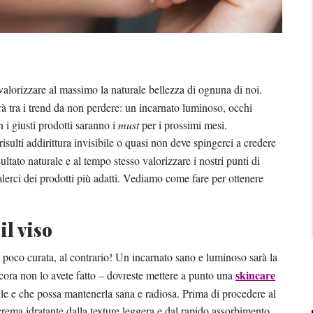
valorizzare al massimo la naturale bellezza di ognuna di noi.
 tra i trend da non perdere: un incarnato luminoso, occhi
n i giusti prodotti saranno i
must
per i prossimi mesi.
sulti addirittura invisibile o quasi non deve spingerci a credere
ltato naturale e al tempo stesso valorizzare i nostri punti di
alerci dei prodotti più adatti. Vediamo come fare per ottenere
il viso
 poco curata, al contrario! Un incarnato sano e luminoso sarà la
skincare
ncora non lo avete fatto – dovreste mettere a punto una
pelle e che possa mantenerla sana e radiosa. Prima di procedere al
crema idratante dalla texture leggera e dal rapido assorbimento,