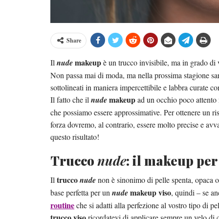
Share
makeup
Il
nude
è un trucco invisibile, ma in grado di 
Non passa mai di moda, ma nella prossima stagione sarà
sottolineati in maniera impercettibile e labbra curate co
makeup
Il fatto che il
nude
ad un occhio poco attento ri
che possiamo essere approssimative. Per ottenere un risu
forza dovremo, al contrario, essere molto precise e avv
questo risultato!
Trucco
nude
: il makeup per 
trucco
Il
nude
non è sinonimo di pelle spenta, opaca o
makeup viso
base perfetta per un
nude
, quindi – se a
routine
che si adatti alla perfezione al vostro tipo di 
trucco viso
ricordatevi di applicare sempre un velo di 