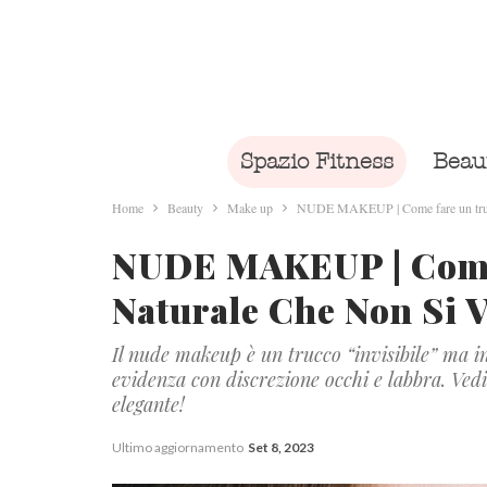
Spazio Fitness
Beau
Home
Beauty
Make up
NUDE MAKEUP | Come fare un trucc
NUDE MAKEUP | Come
Naturale Che Non Si 
Il nude makeup è un trucco “invisibile” ma in
evidenza con discrezione occhi e labbra. Vedi
elegante!
Ultimo aggiornamento
Set 8, 2023