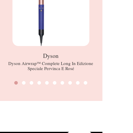
Dyson
Dyson Airwrapᵀᴹ Complete Long In Edizione
Blueber
Speciale Pervinca E Rosé