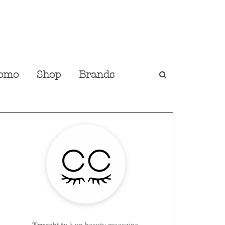
omo
Shop
Brands
Trucchi.tv
è un beauty magazine,