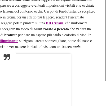
passare a correggere eventuali imperfezioni visibili e le occhiaie
fondotinta
o la zona del contorno occhi. Un po’ di
, da scegliere
 o in crema per un effetto più leggero, renderà l’incarnato
BB Cream
ù leggero potete puntare su una
, che uniformerà
blush rosato o pescato
oi scegliere un tocco di
che vi darà un
bronzer
 di
per dare un aspetto più caldo e colorito al viso. In
illuminante
i
su zigomi, arcata sopraccigliare, ponte del naso e
trucco
.
fetto per mettere in risalto il viso con un
nude