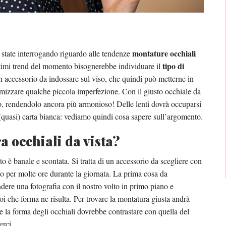
montature occhiali
 state interrogando riguardo alle tendenze
tipo di
ltimi trend del momento bisognerebbe individuare il
 un accessorio da indossare sul viso, che quindi può metterne in
imizzare qualche piccola imperfezione. Con il giusto occhiale da
iso, rendendolo ancora più armonioso! Delle lenti dovrà occuparsi
 (quasi) carta bianca: vediamo quindi cosa sapere sull’argomento.
 occhiali da vista?
 è banale e scontata. Si tratta di un accessorio da scegliere con
o per molte ore durante la giornata. La prima cosa da
endere una fotografia con il nostro volto in primo piano e
poi che forma ne risulta. Per trovare la montatura giusta andrà
 la forma degli occhiali dovrebbe contrastare con quella del
erci.