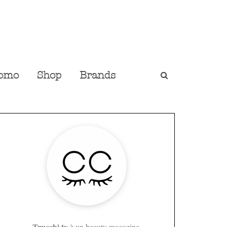
omo
Shop
Brands
Trucchi.tv
è un beauty magazine,