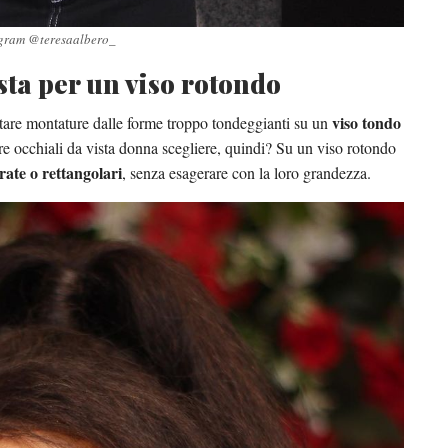
agram @teresaalbero_
sta per un viso rotondo
viso tondo
tare montature dalle forme troppo tondeggianti su un
re occhiali da vista donna scegliere, quindi? Su un viso rotondo
ate o rettangolari
, senza esagerare con la loro grandezza.