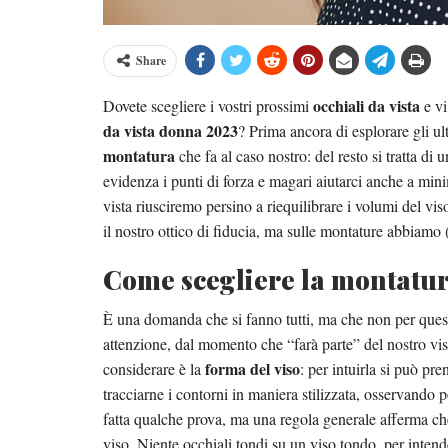
Share
occhiali da vista
Dovete scegliere i vostri prossimi
e vi
da vista donna 2023
? Prima ancora di esplorare gli u
montatura
che fa al caso nostro: del resto si tratta di
evidenza i punti di forza e magari aiutarci anche a min
vista riusciremo persino a riequilibrare i volumi del v
il nostro ottico di fiducia, ma sulle montature abbiamo
Come scegliere la montatura
È una domanda che si fanno tutti, ma che non per questo
attenzione, dal momento che “farà parte” del nostro vis
forma del viso
considerare è la
: per intuirla si può pr
tracciarne i contorni in maniera stilizzata, osservando 
fatta qualche prova, ma una regola generale afferma che
viso. Niente occhiali tondi su un viso tondo, per intend