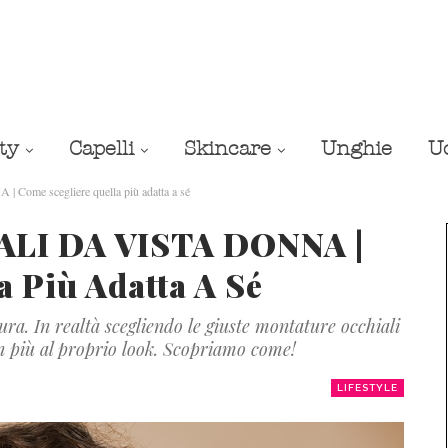
ty
Capelli
Skincare
Unghie
U
 scegliere quella più adatta a sé
I DA VISTA DONNA |
a Più Adatta A Sé
ura. In realtà scegliendo le giuste montature occhiali
n più al proprio look. Scopriamo come!
LIFESTYLE