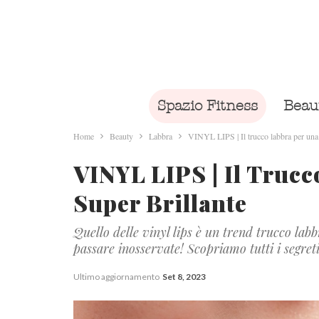
Spazio Fitness
Beau
Home
Beauty
Labbra
VINYL LIPS | Il trucco labbra per una 
VINYL LIPS | Il Truc
Super Brillante
Quello delle vinyl lips è un trend trucco lab
passare inosservate! Scopriamo tutti i segret
Ultimo aggiornamento
Set 8, 2023