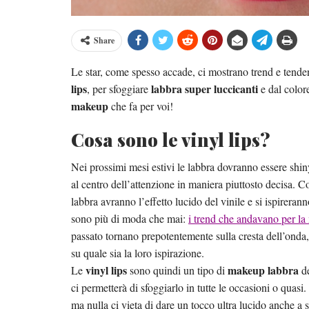
Share
Le star, come spesso accade, ci mostrano trend e tenden
lips
labbra super luccicanti
, per sfoggiare
e dal color
makeup
che fa per voi!
Cosa sono le vinyl lips?
Nei prossimi mesi estivi le labbra dovranno essere shin
al centro dell’attenzione in maniera piuttosto decisa. 
labbra avranno l’effetto lucido del vinile e si ispirera
sono più di moda che mai:
i trend che andavano per la
passato tornano prepotentemente sulla cresta dell’onda,
su quale sia la loro ispirazione.
vinyl lips
makeup labbra
Le
sono quindi un tipo di
de
ci permetterà di sfoggiarlo in tutte le occasioni o quasi.
ma nulla ci vieta di dare un tocco ultra lucido anche a