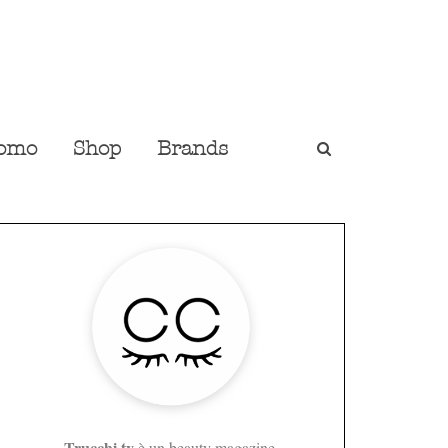
omo
Shop
Brands
Trucchi.tv
è un beauty magazine,