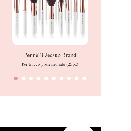
Pennelli Jessup Brand
Curr
Per trucco professionale (25pz)
Maschera di