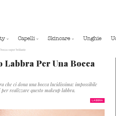
ty
Capelli
Skincare
Unghie
U
bocca super brillante
co Labbra Per Una Bocca
bra che ci dona una bocca lucidissima: impossibile
i per realizzare questo makeup labbra.
LABBRA