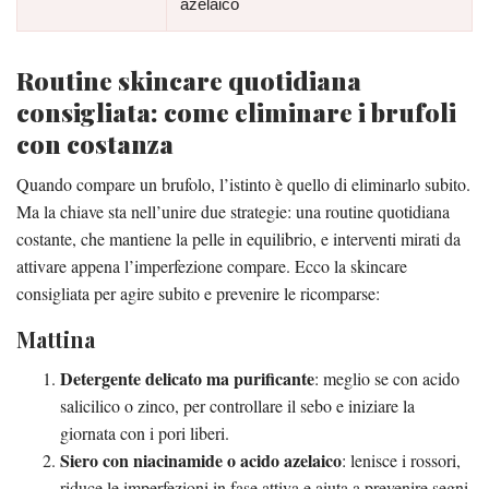
azelaico
Routine skincare quotidiana
consigliata: come eliminare i brufoli
con costanza
Quando compare un brufolo, l’istinto è quello di eliminarlo subito.
Ma la chiave sta nell’unire due strategie: una routine quotidiana
costante, che mantiene la pelle in equilibrio, e interventi mirati da
attivare appena l’imperfezione compare. Ecco la skincare
consigliata per agire subito e prevenire le ricomparse:
Mattina
Detergente delicato ma purificante
: meglio se con acido
salicilico o zinco, per controllare il sebo e iniziare la
giornata con i pori liberi.
Siero con niacinamide o acido azelaico
: lenisce i rossori,
riduce le imperfezioni in fase attiva e aiuta a prevenire segni