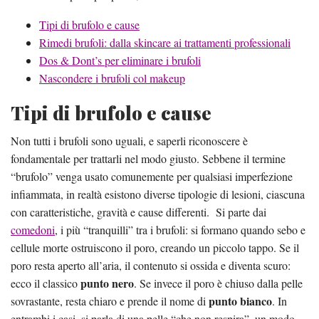
Tipi di brufolo e cause
Rimedi brufoli: dalla skincare ai trattamenti professionali
Dos & Dont’s per eliminare i brufoli
Nascondere i brufoli col makeup
Tipi di brufolo e cause
Non tutti i brufoli sono uguali, e saperli riconoscere è
fondamentale per trattarli nel modo giusto. Sebbene il termine
“brufolo” venga usato comunemente per qualsiasi imperfezione
infiammata, in realtà esistono diverse tipologie di lesioni, ciascuna
con caratteristiche, gravità e cause differenti. Si parte dai
comedoni
, i più “tranquilli” tra i brufoli: si formano quando sebo e
cellule morte ostruiscono il poro, creando un piccolo tappo. Se il
poro resta aperto all’aria, il contenuto si ossida e diventa scuro:
punto nero
ecco il classico
. Se invece il poro è chiuso dalla pelle
punto bianco
sovrastante, resta chiaro e prende il nome di
. In
entrambi i casi, si parla di una pelle “che non respira”, un modo