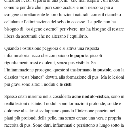
comune per dire che i pori sono occlusi e non riescono più a
svolgere correttamente le loro funzioni naturali, come il ricambio
cellulare e l’eliminazione del sebo in eccesso. La pelle non ha
bisogno di “ossigeno esterno” per vivere, ma ha bisogno di restare
libera da accumuli che ne alterano l’equilibrio.
Quando l’ostruzione peggiora e si attiva una risposta
le papule
infiammatoria, ecco che compaiono
: piccoli
rigonfiamenti rossi e dolenti, senza pus visibile. Se
pustole
l’infiammazione prosegue, queste si trasformano in
, con la
classica “testa bianca” dovuta alla formazione di pus. Ma le lesioni
le cisti
più gravi sono altre: i noduli e
.
acne nodulo-cistica
Spesso citati insieme nella cosiddetta
, sono in
realtà lesioni distinte. I noduli sono formazioni profonde, solide e
dolorose al tatto: si sviluppano quando l’infezione penetra nei
piani più profondi della pelle, ma senza creare una vera e propria
raccolta di pus. Sono duri, infiammati e persistono a lungo sotto la