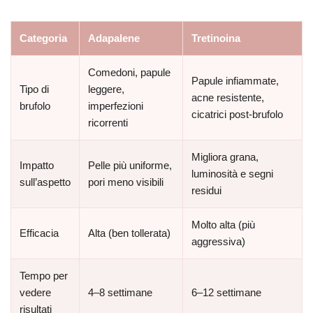
Categoria
Adapalene
Tretinoina
Comedoni, papule
Papule infiammate,
Tipo di
leggere,
acne resistente,
brufolo
imperfezioni
cicatrici post-brufolo
ricorrenti
Migliora grana,
Impatto
Pelle più uniforme,
luminosità e segni
sull’aspetto
pori meno visibili
residui
Molto alta (più
Efficacia
Alta (ben tollerata)
aggressiva)
Tempo per
vedere
4–8 settimane
6–12 settimane
risultati