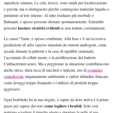
superficie cutanea. Le cisti, invece, sono simili per localizzazione
e gravità, ma si distinguono perché contengono materiale liquido o
purulento al loro interno. Al tatto risultano più morbide o
fluttuanti, e spesso possono drenare spontaneamente. Entrambe
lasciare cicatrici evidenti
possono
se non trattate correttamente.
Le cause? Tante, e spesso combinate. Alla base c’è un’eccessiva
produzione di sebo (spesso stimolata da ormoni androgeni, come
accade durante la pubertà o in caso di squilibri ormonali),
l’accumulo di cellule morte, e la proliferazione del batterio
Cutibacterium acnes. Ma a peggiorare la situazione contribuiscono
anche stress, dieta ricca di zuccheri o latticini, uso di
cosmetici
comedogeni
, inquinamento ambientale e cattive abitudini skincare,
come lavaggi troppo frequenti o l’utilizzo di prodotti troppo
aggressivi.
Ogni brufoletto ha la sua origine, e capire da dove arriva è il primo
come togliere i brufoli
passo per sapere davvero
. Solo così
potremo scegliere il rimedio giusto e riportare la pelle al suo