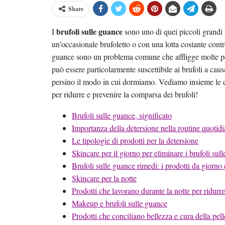
Share
brufoli sulle guance
I
sono uno di quei piccoli grandi f
un’occasionale brufoletto o con una lotta costante contro
guance sono un problema comune che affligge molte pe
può essere particolarmente suscettibile ai brufoli a caus
persino il modo in cui dormiamo. Vediamo insieme le cau
per ridurre e prevenire la comparsa dei brufoli!
Brufoli sulle guance, significato
Importanza della detersione nella routine quotid
Le tipologie di prodotti per la detersione
Skincare per il giorno per eliminare i brufoli sul
Brufoli sulle guance rimedi: i prodotti da giorno c
Skincare per la notte
Prodotti che lavorano durante la notte per ridurre
Makeup e brufoli sulle guance
Prodotti che conciliano bellezza e cura della pell