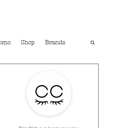
omo
Shop
Brands
Trucchi.tv
è un beauty magazine,