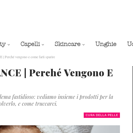
ty
Capelli
Skincare
Unghie
U
erché vengono e come farli sparire
CE | Perché Vengono E
lema fastidioso: vediamo insieme i prodotti per la
olverlo, e come truccarci.
CURA DELLA PELLE