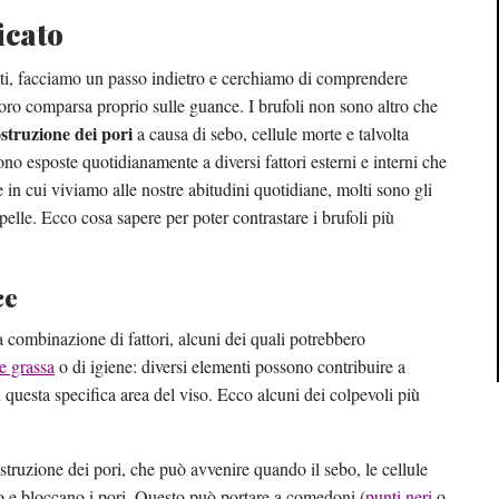
icato
otti, facciamo un passo indietro e cerchiamo di comprendere
oro comparsa proprio sulle guance. I brufoli non sono altro che
struzione dei pori
a causa di sebo, cellule morte e talvolta
ono esposte quotidianamente a diversi fattori esterni e interni che
in cui viviamo alle nostre abitudini quotidiane, molti sono gli
pelle. Ecco cosa sapere per poter contrastare i brufoli più
ce
a combinazione di fattori, alcuni dei quali potrebbero
le grassa
o di igiene: diversi elementi possono contribuire a
n questa specifica area del viso. Ecco alcuni dei colpevoli più
’ostruzione dei pori, che può avvenire quando il sebo, le cellule
ano e bloccano i pori. Questo può portare a comedoni (
punti neri
o