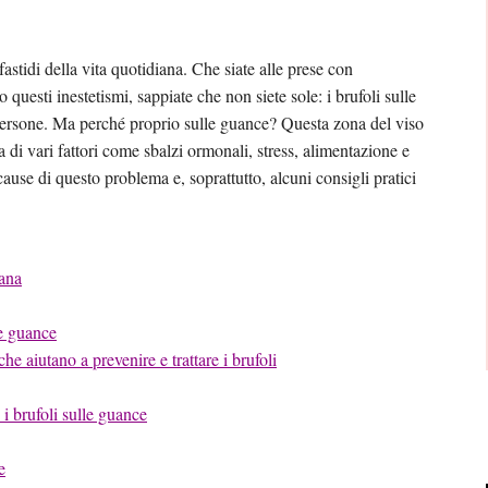
astidi della vita quotidiana. Che siate alle prese con
 questi inestetismi, sappiate che non siete sole: i brufoli sulle
rsone. Ma perché proprio sulle guance? Questa zona del viso
a di vari fattori come sbalzi ormonali, stress, alimentazione e
se di questo problema e, soprattutto, alcuni consigli pratici
iana
le guance
he aiutano a prevenire e trattare i brufoli
 i brufoli sulle guance
e