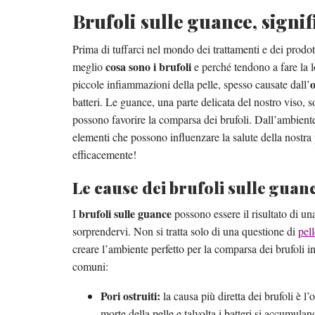
Brufoli sulle guance, signif
Prima di tuffarci nel mondo dei trattamenti e dei prod
cosa sono i brufoli
meglio
e perché tendono a fare la l
o
piccole infiammazioni della pelle, spesso causate dall’
batteri. Le guance, una parte delicata del nostro viso, s
possono favorire la comparsa dei brufoli. Dall’ambiente 
elementi che possono influenzare la salute della nostra 
efficacemente!
Le cause dei brufoli sulle guan
brufoli sulle guance
I
possono essere il risultato di un
sorprendervi. Non si tratta solo di una questione di
pel
creare l’ambiente perfetto per la comparsa dei brufoli i
comuni:
Pori ostruiti:
la causa più diretta dei brufoli è l
morte della pelle e talvolta i batteri si accumul