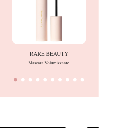
RARE BEAUTY
HourGl
Mascara Volumizzante