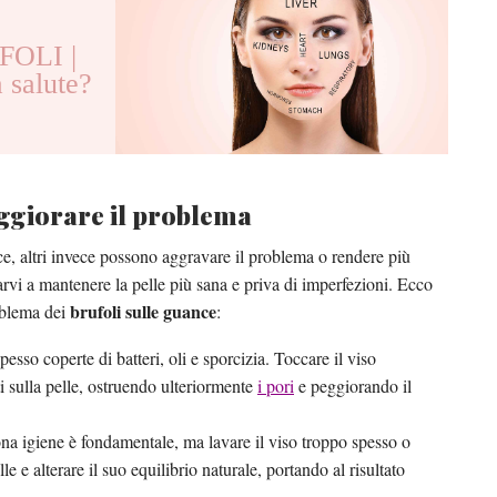
OLI |
a salute?
ggiorare il problema
nce, altri invece possono aggravare il problema o rendere più
tarvi a mantenere la pelle più sana e priva di imperfezioni. Ecco
brufoli sulle guance
oblema dei
:
esso coperte di batteri, oli e sporcizia. Toccare il viso
i sulla pelle, ostruendo ulteriormente
i pori
e peggiorando il
a igiene è fondamentale, ma lavare il viso troppo spesso o
le e alterare il suo equilibrio naturale, portando al risultato