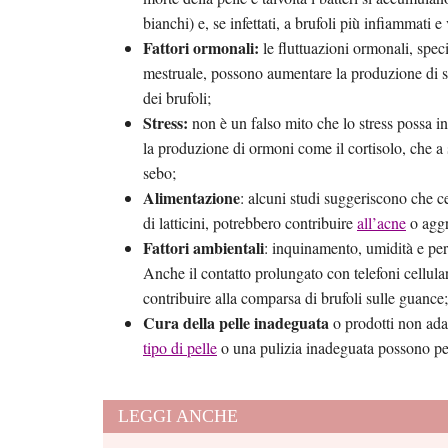
bianchi) e, se infettati, a brufoli più infiammati e v
Fattori ormonali:
le fluttuazioni ormonali, spec
mestruale, possono aumentare la produzione di s
dei brufoli;
Stress:
non è un falso mito che lo stress possa inf
la produzione di ormoni come il cortisolo, che a
sebo;
Alimentazione
: alcuni studi suggeriscono che ce
di latticini, potrebbero contribuire
all’acne
o aggr
Fattori ambientali
: inquinamento, umidità e pers
Anche il contatto prolungato con telefoni cellula
contribuire alla comparsa di brufoli sulle guance;
Cura della pelle inadeguata
o prodotti non adatt
tipo di pelle
o una pulizia inadeguata possono peg
LEGGI ANCHE