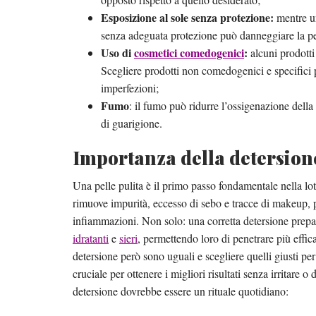
Esposizione al sole senza protezione:
mentre un
senza adeguata protezione può danneggiare la pell
Uso di
cosmetici comedogenici
:
alcuni prodotti
Scegliere prodotti non comedogenici e specifici p
imperfezioni;
Fumo
: il fumo può ridurre l’ossigenazione della
di guarigione.
Importanza della detersion
Una pelle pulita è il primo passo fondamentale nella lot
rimuove impurità, eccesso di sebo e tracce di makeup, p
infiammazioni. Non solo: una corretta detersione prepar
idratanti
e
sieri
, permettendo loro di penetrare più effic
detersione però sono uguali e scegliere quelli giusti per 
cruciale per ottenere i migliori risultati senza irritare 
detersione dovrebbe essere un rituale quotidiano: