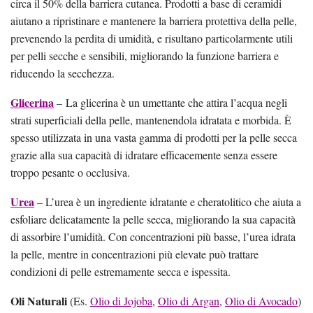
circa il 50% della barriera cutanea. Prodotti a base di ceramidi
aiutano a ripristinare e mantenere la barriera protettiva della pelle,
prevenendo la perdita di umidità, e risultano particolarmente utili
per pelli secche e sensibili, migliorando la funzione barriera e
riducendo la secchezza.
Glicerina
– La glicerina è un umettante che attira l’acqua negli
strati superficiali della pelle, mantenendola idratata e morbida. È
spesso utilizzata in una vasta gamma di prodotti per la pelle secca
grazie alla sua capacità di idratare efficacemente senza essere
troppo pesante o occlusiva.
Urea
– L’urea è un ingrediente idratante e cheratolitico che aiuta a
esfoliare delicatamente la pelle secca, migliorando la sua capacità
di assorbire l’umidità. Con concentrazioni più basse, l’urea idrata
la pelle, mentre in concentrazioni più elevate può trattare
condizioni di pelle estremamente secca e ispessita.
Oli Naturali
(Es.
Olio di Jojoba
,
Olio di Argan
,
Olio di Avocado
)