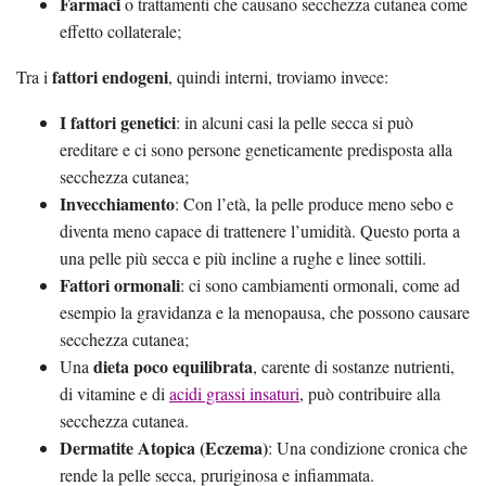
Farmaci
o trattamenti che causano secchezza cutanea come
effetto collaterale;
fattori endogeni
Tra i
, quindi interni, troviamo invece:
I fattori genetici
: in alcuni casi la pelle secca si può
ereditare e ci sono persone geneticamente predisposta alla
secchezza cutanea;
Invecchiamento
: Con l’età, la pelle produce meno sebo e
diventa meno capace di trattenere l’umidità. Questo porta a
una pelle più secca e più incline a rughe e linee sottili.
Fattori ormonali
: ci sono cambiamenti ormonali, come ad
esempio la gravidanza e la menopausa, che possono causare
secchezza cutanea;
dieta poco equilibrata
Una
, carente di sostanze nutrienti,
di vitamine e di
acidi grassi insaturi
, può contribuire alla
secchezza cutanea.
Dermatite Atopica (Eczema)
: Una condizione cronica che
rende la pelle secca, pruriginosa e infiammata.