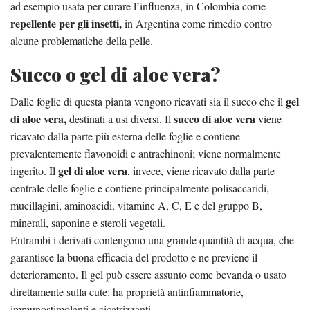
ad esempio usata per curare l’influenza, in Colombia come
repellente per gli insetti,
in Argentina come rimedio contro
alcune problematiche della pelle.
Succo o gel di aloe vera?
gel
Dalle foglie di questa pianta vengono ricavati sia il succo che il
di aloe vera,
succo di aloe vera
destinati a usi diversi. Il
viene
ricavato dalla parte più esterna delle foglie e contiene
prevalentemente flavonoidi e antrachinoni; viene normalmente
gel di aloe vera
ingerito. Il
, invece, viene ricavato dalla parte
centrale delle foglie e contiene principalmente polisaccaridi,
mucillagini, aminoacidi, vitamine A, C, E e del gruppo B,
minerali, saponine e steroli vegetali.
Entrambi i derivati contengono una grande quantità di acqua, che
garantisce la buona efficacia del prodotto e ne previene il
deterioramento. Il gel può essere assunto come bevanda o usato
direttamente sulla cute: ha proprietà antinfiammatorie,
immunostimolanti e cicatrizzanti.