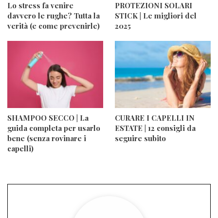
Lo stress fa venire
PROTEZIONI SOLARI
davvero le rughe? Tutta la
STICK | Le migliori del
verità (e come prevenirle)
2025
SHAMPOO SECCO | La
CURARE I CAPELLI IN
guida completa per usarlo
ESTATE | 12 consigli da
bene (senza rovinare i
seguire subito
capelli)