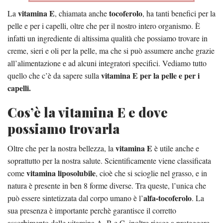
vitamina E
tocoferolo
La
, chiamata anche
, ha tanti benefici per la
pelle e per i capelli, oltre che per il nostro intero organismo. È
infatti un ingrediente di altissima qualità che possiamo trovare in
creme, sieri e oli per la pelle, ma che si può assumere anche grazie
all’alimentazione e ad alcuni integratori specifici. Vediamo tutto
vitamina E per la pelle e per i
quello che c’è da sapere sulla
capelli.
Cos’è la vitamina E e dove
possiamo trovarla
vitamina E
Oltre che per la nostra bellezza, la
è utile anche e
soprattutto per la nostra salute. Scientificamente viene classificata
vitamina liposolubile
come
, cioè che si scioglie nel grasso, e in
natura è presente in ben 8 forme diverse. Tra queste, l’unica che
alfa-tocoferolo
può essere sintetizzata dal corpo umano è l’
. La
sua presenza è importante perchè garantisce il corretto
assorbimento delle vitamina A, B e C, inoltre riesce a proteggere