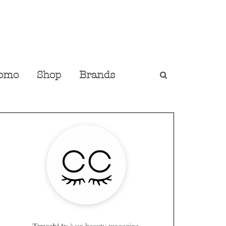
omo
Shop
Brands
Trucchi.tv
è un beauty magazine,