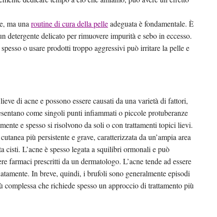
ene, ma una
routine di cura della pelle
adeguata è fondamentale. È
 un detergente delicato per rimuovere impurità e sebo in eccesso.
spesso o usare prodotti troppo aggressivi può irritare la pelle e
ieve di acne e possono essere causati da una varietà di fattori,
presentano come singoli punti infiammati o piccole protuberanze
ente e spesso si risolvono da soli o con trattamenti topici lievi.
 cutanea più persistente e grave, caratterizzata da un’ampia area
ta cisti. L’acne è spesso legata a squilibri ormonali e può
ere farmaci prescritti da un dermatologo. L’acne tende ad essere
guatamente. In breve, quindi, i brufoli sono generalmente episodi
iù complessa che richiede spesso un approccio di trattamento più