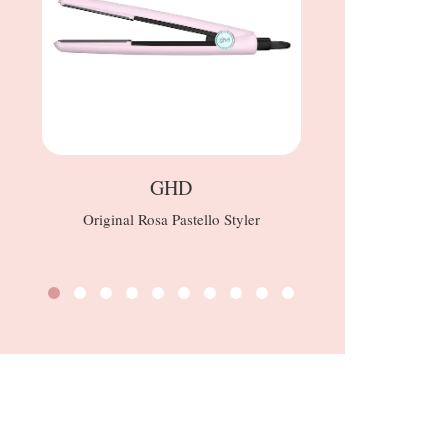
GHD
Real Te
Original Rosa Pastello Styler