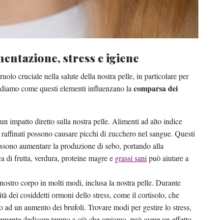
imentazione, stress e igiene
uolo cruciale nella salute della nostra pelle, in particolare per
comparsa dei
 Vediamo come questi elementi influenzano la
 impatto diretto sulla nostra pelle. Alimenti ad alto indice
raffinati possono causare picchi di zucchero nel sangue. Questi
ssono aumentare la produzione di sebo, portando alla
ca di frutta, verdura, proteine magre e
grassi sani
può aiutare a
l nostro corpo in molti modi, inclusa la nostra pelle. Durante
tà dei cosiddetti ormoni dello stress, come il cortisolo, che
 ad un aumento dei brufoli. Trovare modi per gestire lo stress,
emente dedicare tempo a ciò che amiamo, può avere un effetto