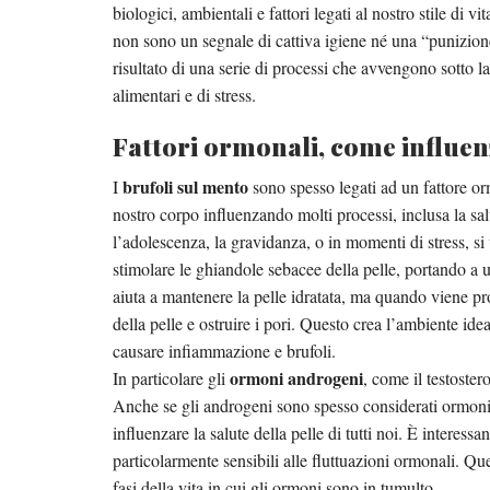
biologici, ambientali e fattori legati al nostro stile di
non sono un segnale di cattiva igiene né una “punizion
risultato di una serie di processi che avvengono sotto la 
alimentari e di stress.
Fattori ormonali, come influen
brufoli sul mento
I
sono spesso legati ad un fattore o
nostro corpo influenzando molti processi, inclusa la sal
l’adolescenza, la gravidanza, o in momenti di stress, 
stimolare le ghiandole sebacee della pelle, portando a
aiuta a mantenere la pelle idratata, ma quando viene p
della pelle e ostruire i pori. Questo crea l’ambiente idea
causare infiammazione e brufoli.
ormoni androgeni
In particolare gli
, come il testoste
Anche se gli androgeni sono spesso considerati ormoni 
influenzare la salute della pelle di tutti noi. È interess
particolarmente sensibili alle fluttuazioni ormonali. Qu
fasi della vita in cui gli ormoni sono in tumulto.