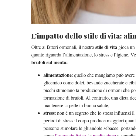
L’impatto dello stile di vita: al
stile di vita
Oltre ai fattori ormonali, il nostro
gioca un r
quanto riguarda l’alimentazione, lo stress e l’igiene.
brufoli sul mento:
alimentazione
: quello che mangiamo può avere un
glicemico come dolci, bevande zuccherate e cibi 
picchi stimolano la produzione di ormoni che po
formazione di brufoli. Al contrario, una dieta ric
mantenere la pelle in buona salute;
stress
: non è un segreto che lo stress influenzi i
periodi di stress il corpo produce maggiori quanti
possono stimolare le ghiandole sebacee, portando
come
l’esercizio fisico
, la
meditazione
o semplic