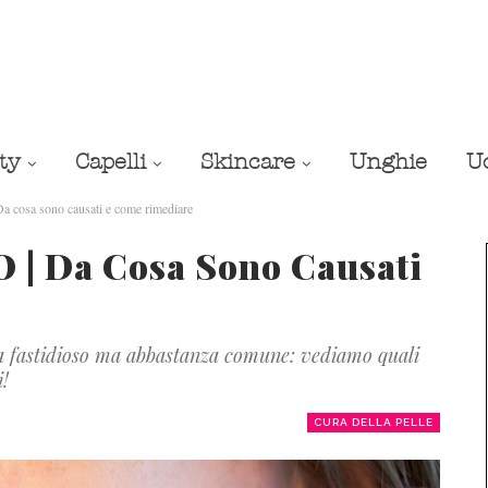
ty
Capelli
Skincare
Unghie
U
osa sono causati e come rimediare
| Da Cosa Sono Causati
ma fastidioso ma abbastanza comune: vediamo quali
i!
CURA DELLA PELLE