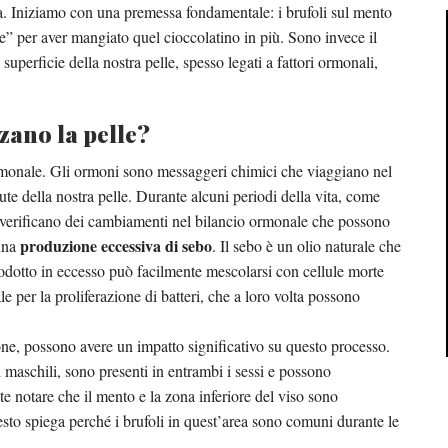
 vita. Iniziamo con una premessa fondamentale: i brufoli sul mento
e” per aver mangiato quel cioccolatino in più. Sono invece il
superficie della nostra pelle, spesso legati a fattori ormonali,
zano la pelle?
rmonale. Gli ormoni sono messaggeri chimici che viaggiano nel
ute della nostra pelle. Durante alcuni periodi della vita, come
si verificano dei cambiamenti nel bilancio ormonale che possono
produzione eccessiva di sebo
 una
. Il sebo è un olio naturale che
rodotto in eccesso può facilmente mescolarsi con cellule morte
le per la proliferazione di batteri, che a loro volta possono
rone, possono avere un impatto significativo su questo processo.
maschili, sono presenti in entrambi i sessi e possono
ante notare che il mento e la zona inferiore del viso sono
esto spiega perché i brufoli in quest’area sono comuni durante le