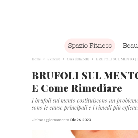
Spazio Fitness
Beau
Home
Skincare
Cura della pelle
BRUFOLI SUL MENTO | Da c
BRUFOLI SUL MENTO 
E Come Rimediare
I brufoli sul mento costituiscono un proble
sono le cause principali e i rimedi più efficac
Ultimo aggiornamento
Dic 26, 2023