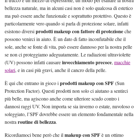
Il trucco è un mezzo di espressione, un modo per esaltare la nostra
bellezza naturale, ma in alcuni casi non è solo qualcosa di estetico
ma può essere anche funzionale e soprattutto protettivo. Questo è
particolarmente vero quando si parla di protezione solare, infatti
prodotti makeup con fattore di protezione
esistono diversi
che
possono venirci in aiuto. È un dato di fatto inconfutabile che il
sole, anche se fonte di vita, può essere dannoso per la nostra pelle
se non ci proteggiamo adeguatamente. Le radiazioni ultraviolette
invecchiamento precoce
(UV) possono infatti causare
,
macchie
solari
, e in casi più gravi, anche il cancro della pelle.
prodotti makeup con SPF
È qui che entrano in gioco i
(Sun
Protection Factor). Questi prodotti non solo ci aiutano a sentirci
più belle, ma agiscono anche come ulteriore scudo contro i
dannosi raggi UV. Non importa se sia inverno o estate, nuvoloso o
soleggiato, l’SPF dovrebbe essere un elemento fondamentale nella
routine di bellezza
nostra
.
makeup con SPF
Ricordiamoci bene però che il
è un ottimo