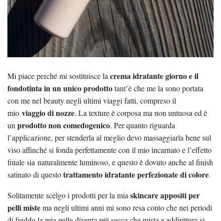
crema idratante giorno e il
Mi piace perché mi sostituisce la
fondotinta in un unico prodotto
tant’è che me la sono portata
con me nel beauty negli ultimi viaggi fatti, compreso il
viaggio di nozze
mio
. La texture è corposa ma non untuosa ed è
prodotto non comedogenico
un
. Per quanto riguarda
l’applicazione, per stenderla al meglio devo massaggiarla bene sul
viso affinché si fonda perfettamente con il mio incarnato e l’effetto
finale sia naturalmente luminoso, e questo è dovuto anche al finish
trattamento idratante perfezionate di colore
satinato di questo
.
skincare appositi per
Solitamente scelgo i prodotti per la mia
pelli miste
ma negli ultimi anni mi sono resa conto che nei periodi
di freddo la mia pelle diventa più secca che mista e addirittura si