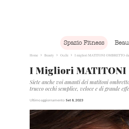
Spazio Fitness
Beau
Home
Beauty
Occhi
I migliori MATITONI OMBRETTO da 
I Migliori MATITON
Siete anche voi amanti dei matitoni ombrett
trucco occhi semplice, veloce e di grande effe
Ultimo aggiornamento
Set 8, 2023