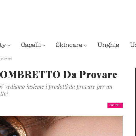
ty
Capelli
Skincare
Unghie
U
provare
I OMBRETTO Da Provare
o? Vediamo insieme i prodotti da provare per un
tto!
OCCHI