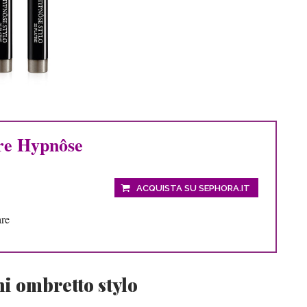
e Hypnôse
ACQUISTA SU SEPHORA.IT
are
hi ombretto stylo