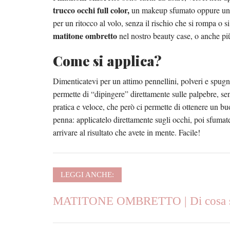
trucco occhi full color,
un makeup sfumato oppure u
per un ritocco al volo, senza il rischio che si rompa 
matitone ombretto
nel nostro beauty case, o anche pi
Come si applica?
Dimenticatevi per un attimo pennellini, polveri e spugne
permette di “dipingere” direttamente sulle palpebre, sen
pratica e veloce, che però ci permette di ottenere un b
penna: applicatelo direttamente sugli occhi, poi sfumat
arrivare al risultato che avete in mente. Facile!
LEGGI ANCHE:
MATITONE OMBRETTO | Di cosa si t