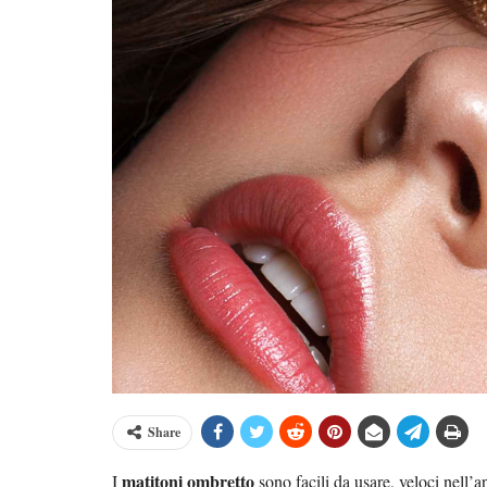
Share
matitoni ombretto
I
sono facili da usare, veloci nell’a