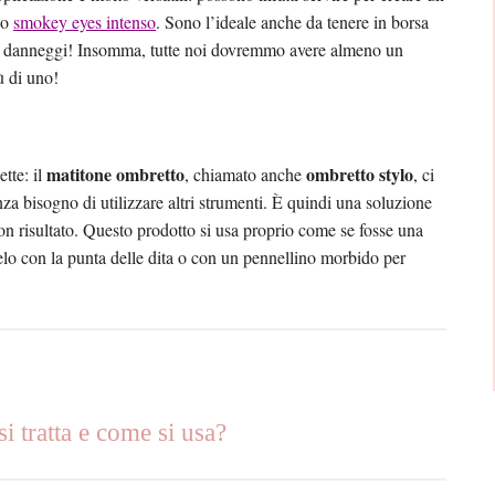
no
smokey eyes intenso
. Sono l’ideale anche da tenere in borsa
o si danneggi! Insomma, tutte noi dovremmo avere almeno un
ù di uno!
matitone ombretto
ombretto stylo
tte: il
, chiamato anche
, ci
za bisogno di utilizzare altri strumenti. È quindi una soluzione
uon risultato. Questo prodotto si usa proprio come se fosse una
elo con la punta delle dita o con un pennellino morbido per
ratta e come si usa?