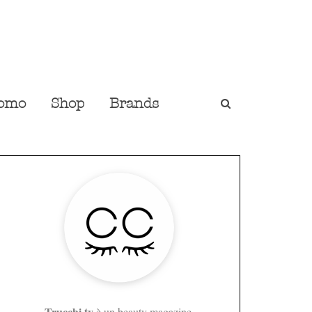
omo
Shop
Brands
Trucchi.tv
è un beauty magazine,