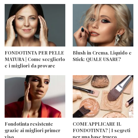
FONDOTINTA PER PELLE
Blush in Crema, Liquido e
MATURA | Come sceglierlo
Stick: QUALE USARE?
e i migliori da provare
Fondotinta resistente
COME APPLICARE IL
grazie ai migliori primer
FONDOTINTA? | I segreti
viso
per una base trucco