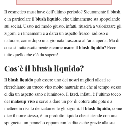
Il cosmetico must have dell’ultimo periodo? Sicuramente il blush,
blush liquido
e in particolare il
, che ultimamente sta spopolando
sui social. Usato nel modo giusto, infatti, riuscirà a valorizzare gli
zigomi e i lineamenti e a darci un aspetto fresco, radioso e
naturale, come dopo una giornata trascorsa all’aria aperta. Ma di
come usare il blush liquido
cosa si tratta esattamente e
? Ecco
tutto quello che c’è da sapere!
Cos’è il blush liquido?
blush liquido
Il
può essere uno dei nostri migliori alleati se
ricerchiamo un trucco viso molto naturale ma che al tempo stesso
fard
ci dia un aspetto sano e luminoso. Il
, infatti, è l’ultimo tocco
makeup viso
del
e serve a dare un po’ di colore alle gote e a
blush liquido
mettere in risalto delicatamente gli zigomi. Il
, come
dice il nome stesso, è un prodotto liquido che si stende con una
spugnetta, un pennello oppure con le dita e che grazie alla sua