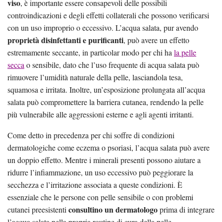
viso
, è importante essere consapevoli delle possibili
controindicazioni e degli effetti collaterali che possono verificarsi
con un uso improprio o eccessivo. L’acqua salata, pur avendo
proprietà disinfettanti e purificanti
, può avere un effetto
estremamente seccante, in particolar modo per chi ha
la pelle
secca
o sensibile, dato che l’uso frequente di acqua salata può
rimuovere l’umidità naturale della pelle, lasciandola tesa,
squamosa e irritata. Inoltre, un’esposizione prolungata all’acqua
salata può compromettere la barriera cutanea, rendendo la pelle
più vulnerabile alle aggressioni esterne e agli agenti irritanti.
Come detto in precedenza per chi soffre di condizioni
dermatologiche come eczema o psoriasi, l’acqua salata può avere
un doppio effetto. Mentre i minerali presenti possono aiutare a
ridurre l’infiammazione, un uso eccessivo può peggiorare la
secchezza e l’irritazione associata a queste condizioni. È
essenziale che le persone con pelle sensibile o con problemi
consultino un dermatologo
cutanei preesistenti
prima di integrare
l’acqua salata nella propria routine di cura della pelle.