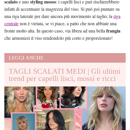
scalato
styling mosso
e uno
: i capelli lisci e pari rischierebbero
infatti di accentuare la magrezza del viso. Si può poi puntare su
una riga laterale per dare ancora più movimento al taglio; la
riga
centrale
non è vietata, se vi piace, a patto che non abbiate una
frangia
fronte molto alta. In questo caso, via libera ad una bella
che armonizzi il viso rendendolo più corto e proporzionato!
LEGGI ANCHE
TAGLI SCALATI MEDI | Gli ultimi
trend per capelli lisci, mossi e ricci