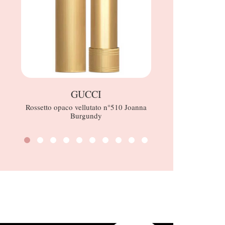
GUCCI
R
Rossetto opaco vellutato n°510 Joanna
Soft 
Burgundy