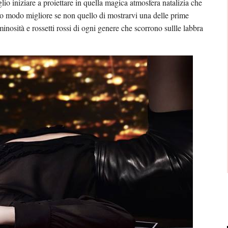
o iniziare a proiettare in quella magica atmosfera natalizia che
sco modo migliore se non quello di mostrarvi una delle prime
minosità e rossetti rossi di ogni genere che scorrono sullle labbra