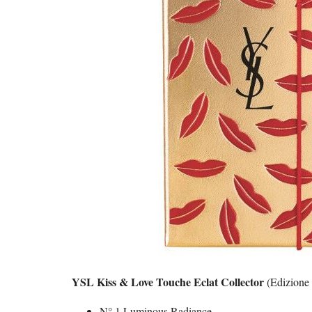
YSL Kiss & Love Touche Eclat Collector
(Edizione 
N° 1 Luminous Radiance