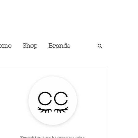
omo
Shop
Brands
Trucchi.tv
è un beauty magazine,