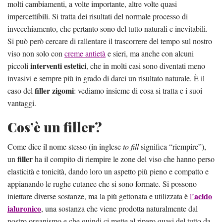
molti cambiamenti, a volte importante, altre volte quasi
impercettibili. Si tratta dei risultati del normale processo di
invecchiamento, che pertanto sono del tutto naturali e inevitabili.
Si può però cercare di rallentare il trascorrere del tempo sul nostro
viso non solo con
creme antietà
e sieri, ma anche con alcuni
interventi estetici
piccoli
, che in molti casi sono diventati meno
invasivi e sempre più in grado di darci un risultato naturale. È il
filler zigomi
caso del
: vediamo insieme di cosa si tratta e i suoi
vantaggi.
Cos’è un filler?
Come dice il nome stesso (in inglese
to fill
significa “riempire”),
filler
un
ha il compito di riempire le zone del viso che hanno perso
elasticità e tonicità, dando loro un aspetto più pieno e compatto e
appianando le rughe cutanee che si sono formate. Si possono
acido
iniettare diverse sostanze, ma la più gettonata e utilizzata è
l’
ialuronico
, una sostanza che viene prodotta naturalmente dal
nostro organismo e che quindi ci mette al riparo quasi del tutto da