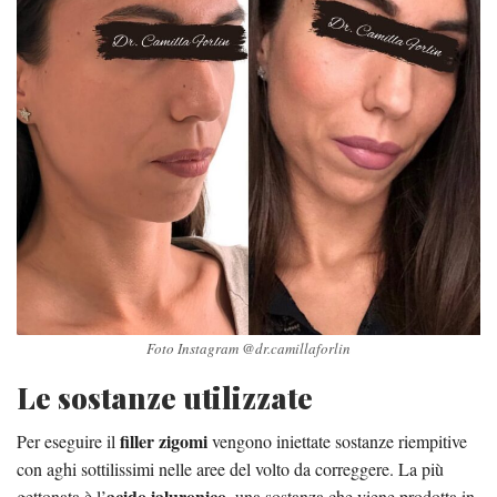
Foto Instagram @dr.camillaforlin
Le sostanze utilizzate
filler zigomi
Per eseguire il
vengono iniettate sostanze riempitive
con aghi sottilissimi nelle aree del volto da correggere. La più
acido ialuronico
gettonata è l’
, una sostanza che viene prodotta in