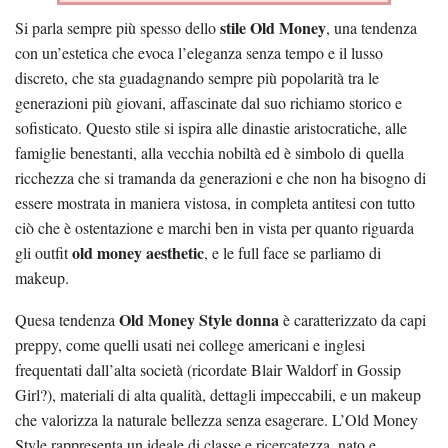
stile Old Money
Si parla sempre più spesso dello
, una tendenza
con un’estetica che evoca l’eleganza senza tempo e il lusso
discreto, che sta guadagnando sempre più popolarità tra le
generazioni più giovani, affascinate dal suo richiamo storico e
sofisticato. Questo stile si ispira alle dinastie aristocratiche, alle
famiglie benestanti, alla vecchia nobiltà ed è simbolo di quella
ricchezza che si tramanda da generazioni e che non ha bisogno di
essere mostrata in maniera vistosa, in completa antitesi con tutto
ciò che è ostentazione e marchi ben in vista per quanto riguarda
old money aesthetic
gli outfit
, e le full face se parliamo di
makeup.
Old Money Style donna
Quesa tendenza
è caratterizzato da capi
preppy, come quelli usati nei college americani e inglesi
frequentati dall’alta società (ricordate Blair Waldorf in Gossip
Girl?), materiali di alta qualità, dettagli impeccabili, e un makeup
che valorizza la naturale bellezza senza esagerare. L’Old Money
Style rappresenta un ideale di classe e ricercatezza, nato e