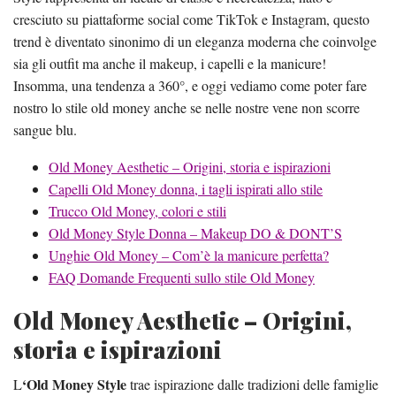
cresciuto su piattaforme social come TikTok e Instagram, questo
trend è diventato sinonimo di un eleganza moderna che coinvolge
sia gli outfit ma anche il makeup, i capelli e la manicure!
Insomma, una tendenza a 360°, e oggi vediamo come poter fare
nostro lo stile old money anche se nelle nostre vene non scorre
sangue blu.
Old Money Aesthetic – Origini, storia e ispirazioni
Capelli Old Money donna, i tagli ispirati allo stile
Trucco Old Money, colori e stili
Old Money Style Donna – Makeup DO & DONT’S
Unghie Old Money – Com’è la manicure perfetta?
FAQ Domande Frequenti sullo stile Old Money
Old Money Aesthetic – Origini,
storia e ispirazioni
‘Old Money Style
L
trae ispirazione dalle tradizioni delle famiglie