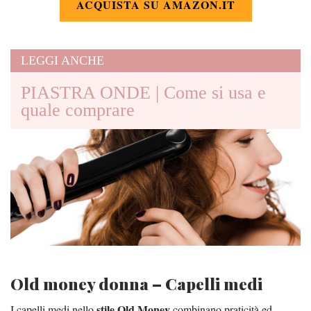
ACQUISTA SU AMAZON.IT
LEGGI ANCHE
PIASTRA ONDE | Come si usa e
quale comprare
Old money donna – Capelli medi
stile Old Money
I capelli medi nello
combinano praticità ed