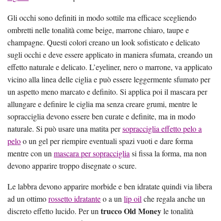
Gli occhi sono definiti in modo sottile ma efficace scegliendo
ombretti nelle tonalità come beige, marrone chiaro, taupe e
champagne. Questi colori creano un look sofisticato e delicato
sugli occhi e deve essere applicato in maniera sfumata, creando un
effetto naturale e delicato. L’eyeliner, nero o marrone, va applicato
vicino alla linea delle ciglia e può essere leggermente sfumato per
un aspetto meno marcato e definito. Si applica poi il mascara per
allungare e definire le ciglia ma senza creare grumi, mentre le
sopracciglia devono essere ben curate e definite, ma in modo
naturale. Si può usare una matita per
sopracciglia effetto pelo a
pelo
o un gel per riempire eventuali spazi vuoti e dare forma
mentre con un
mascara per sopracciglia
si fissa la forma, ma non
devono apparire troppo disegnate o scure.
Le labbra devono apparire morbide e ben idratate quindi via libera
ad un ottimo
rossetto idratante
o a un
lip oil
che regala anche un
trucco Old Money
discreto effetto lucido. Per un
le tonalità