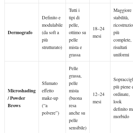
Tutti i
Maggiore
Definito e
tipi di
stabilità,
modulabile
pelle,
ricostruzio
18–24
Dermografo
(da soft a
ottimo su
più
mesi
più
pelle
complete,
strutturato)
mista e
risultati
grassa
uniformi
Pelle
grassa,
Sopraccigl
Sfumato
pelle
più piene 
Microshading
effetto
mista
12–24
ordinate,
/ Powder
make-up
(buona
mesi
look
Brows
(“a
resa
definito m
polvere”)
anche su
morbido
pelle
sensibile)