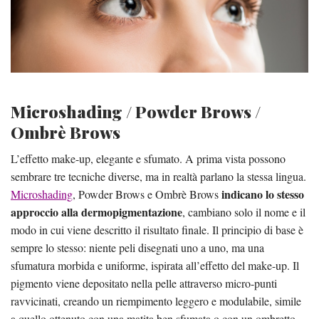
Microshading / Powder Brows /
Ombrè Brows
L’effetto make-up, elegante e sfumato. A prima vista possono
sembrare tre tecniche diverse, ma in realtà parlano la stessa lingua.
indicano lo stesso
Microshading
, Powder Brows e Ombrè Brows
approccio alla dermopigmentazione
, cambiano solo il nome e il
modo in cui viene descritto il risultato finale. Il principio di base è
sempre lo stesso: niente peli disegnati uno a uno, ma una
sfumatura morbida e uniforme, ispirata all’effetto del make-up. Il
pigmento viene depositato nella pelle attraverso micro-punti
ravvicinati, creando un riempimento leggero e modulabile, simile
a quello ottenuto con una matita ben sfumata o con un ombretto