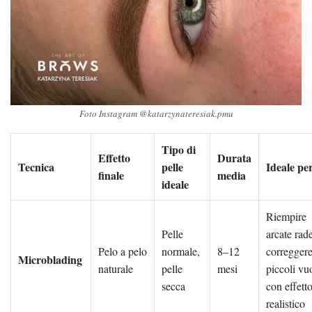
Foto Instagram @katarzynateresiak.pmu
Tipo di
Effetto
Durata
Tecnica
pelle
Ideale pe
finale
media
ideale
Riempire
Pelle
arcate rade
Pelo a pelo
normale,
8–12
corregger
Microblading
naturale
pelle
mesi
piccoli vuo
secca
con effett
realistico