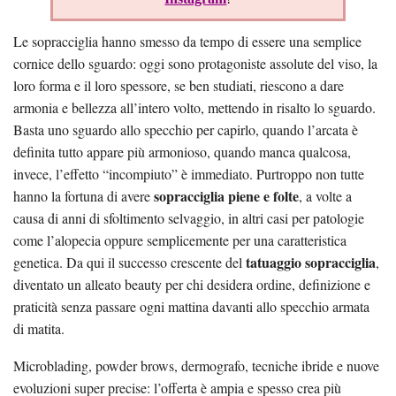
Le sopracciglia hanno smesso da tempo di essere una semplice
cornice dello sguardo: oggi sono protagoniste assolute del viso, la
loro forma e il loro spessore, se ben studiati, riescono a dare
armonia e bellezza all’intero volto, mettendo in risalto lo sguardo.
Basta uno sguardo allo specchio per capirlo, quando l’arcata è
definita tutto appare più armonioso, quando manca qualcosa,
invece, l’effetto “incompiuto” è immediato. Purtroppo non tutte
sopracciglia piene e folte
hanno la fortuna di avere
, a volte a
causa di anni di sfoltimento selvaggio, in altri casi per patologie
come l’alopecia oppure semplicemente per una caratteristica
tatuaggio sopracciglia
genetica. Da qui il successo crescente del
,
diventato un alleato beauty per chi desidera ordine, definizione e
praticità senza passare ogni mattina davanti allo specchio armata
di matita.
Microblading, powder brows, dermografo, tecniche ibride e nuove
evoluzioni super precise: l’offerta è ampia e spesso crea più