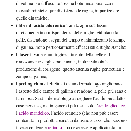
di gallina più diffusi. La tossina botulinica paralizza i
muscoli mimici e quindi distende le rughe, in particolare
quelle dinamiche;
i filler di acido ialuronico
tramite aghi sottilissimi
direttamente in corrispondenza delle rughe reidratano la
pelle, distendono i segni del tempo e minimizzano le zampe
di gallina. Sono particolarmente efficaci sulle rughe statiche;
il laser
favorisce un ringiovanimento della pelle e il
rinnovamento degli strati cutanei, inoltre stimola la
produzione di collagene: questo attenua rughe perioculari e
zampe di gallina;
i peeling chimici
effettuati da un dermatologo migliorano
l’aspetto delle zampe di gallina e rendono la pelle più sana e
luminosa. Sarà il dermatologo a scegliere l’acido più adatto
caso per caso, ma in genere i più usati solo l’
acido glicolico
,
l’
acido mandelico
, l’acido retinoico (che non può essere
contenuto in prodotti cosmetici da usare a casa, che possono
invece contenere
retinolo
, ma deve essere applicato da un