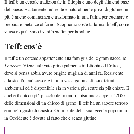
teff
Il
è un cereale tradizionale in Etiopia e uno degli alimenti base
del paese. È altamente nutriente e naturalmente privo di glutine, in
più è anche comunemente trasformato in una farina per cucinare e
preparare pietanze al forno. Scopriamo cos’è la farina di teff, come
si usa e quali sono i suoi benefici per la salute.
Teff: cos’è
Il teff è un cereale appartenente alla famiglia delle graminacee, le
Poaceae
. Viene coltivato principalmente in Etiopia ed Eritrea,
dove si pensa abbia avuto origine migliaia di anni fa. Resistente
alla siccità, può crescere in una vasta gamma di condizioni
ambientali ed è disponibile sia in varietà più scure sia più chiare. È
anche il chicco più piccolo del mondo, misurando appena 1/100
delle dimensioni di un chicco di grano. Il teff ha un sapore terroso
e un retrogusto dolciastro. Gran parte della sua recente popolarità
in Occidente è dovuta al fatto che è senza glutine.