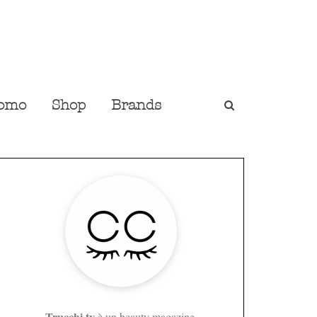
omo
Shop
Brands
Trucchi.tv
è un beauty magazine,