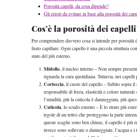
Porosità capelli, da cosa dipende?
Gli errori da evitare in base alla porosità dei cape
Cos’è la porosità dei capell
Per comprendere davvero cosa si intende per porosità d
fusto capillare. Ogni capello è una piccola struttura com
stato del più esterno.
Midollo
, il nucleo interno – Non sempre presente
riguarda la cura quotidiana. Tuttavia, nei capelli 
Corteccia
, il cuore del capello – Subito sopra il
responsabile di forza, elasticità e colore naturale 
l’umidità, più la cuticola è danneggiata, più que
Cuticola
, lo scudo esterno – È lo strato più este
tegole di un tetto) che proteggono la parte intern
queste scaglie sono ben chiuse, il capello è più re
invece sono sollevate o danneggiate, l’acqua e i 