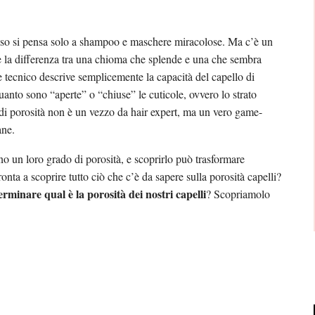
pesso si pensa solo a shampoo e maschere miracolose. Ma c’è un
re la differenza tra una chioma che splende e una che sembra
 tecnico descrive semplicemente la capacità del capello di
quanto sono “aperte” o “chiuse” le cuticole, ovvero lo strato
o di porosità non è un vezzo da hair expert, ma un vero game-
ane.
 hanno un loro grado di porosità, e scoprirlo può trasformare
ta a scoprire tutto ciò che c’è da sapere sulla porosità capelli?
rminare qual è la porosità dei nostri capelli
? Scopriamolo