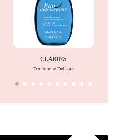
CLARINS
FO
Deodorante Delicato
Plus thermo-Fac