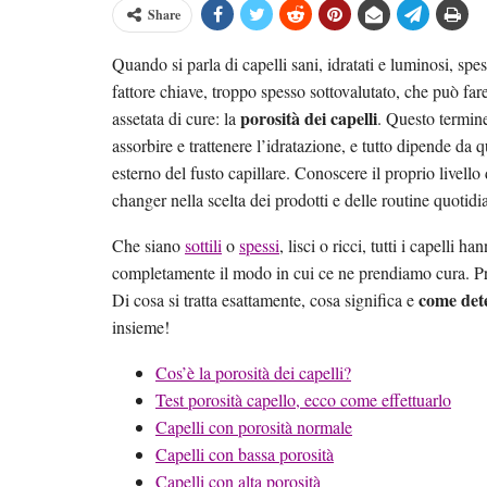
Share
Quando si parla di capelli sani, idratati e luminosi, s
fattore chiave, troppo spesso sottovalutato, che può fa
porosità dei capelli
assetata di cure: la
. Questo termine
assorbire e trattenere l’idratazione, e tutto dipende da 
esterno del fusto capillare. Conoscere il proprio livell
changer nella scelta dei prodotti e delle routine quotidi
Che siano
sottili
o
spessi
, lisci o ricci, tutti i capelli
completamente il modo in cui ce ne prendiamo cura. Pron
come dete
Di cosa si tratta esattamente, cosa significa e
insieme!
Cos’è la porosità dei capelli?
Test porosità capello, ecco come effettuarlo
Capelli con porosità normale
Capelli con bassa porosità
Capelli con alta porosità