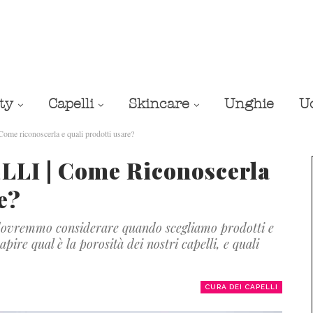
ty
Capelli
Skincare
Unghie
U
 riconoscerla e quali prodotti usare?
LI | Come Riconoscerla
e?
e dovremmo considerare quando scegliamo prodotti e
ire qual è la porosità dei nostri capelli, e quali
CURA DEI CAPELLI