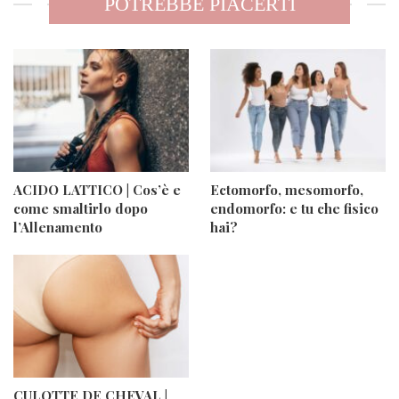
POTREBBE PIACERTI
ACIDO LATTICO | Cos’è e
Ectomorfo, mesomorfo,
come smaltirlo dopo
endomorfo: e tu che fisico
l’Allenamento
hai?
CULOTTE DE CHEVAL |