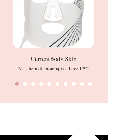
CurrentBody Skin
R
Maschera di fototerapia a Luce LED
Soft 