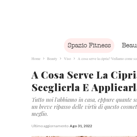
Spazio Fitness
Beau
Home
Beauty
Viso
A cosa serve la cipria? Vediamo come sceg
A Cosa Serve La Cipr
Sceglierla E Applicar
Tutto noi l'abbiamo in casa, eppure quante s
un breve ripasso delle virtù di questo cosmet
meglio.
Ultimo aggiornamento
Ago 31, 2022