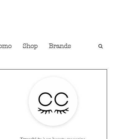
omo
Shop
Brands
Trucchi.tv
è un beauty magazine,