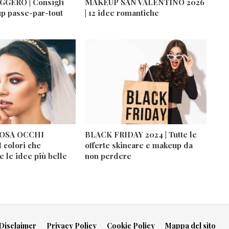
GERO | Consigli
MAKEUP SAN VALENTINO 2026
up passe-par-tout
| 12 idee romantiche
OSA OCCHI
BLACK FRIDAY 2024 | Tutte le
 colori che
offerte skincare e makeup da
e le idee più belle
non perdere
Disclaimer
Privacy Policy
Cookie Policy
Mappa del sito