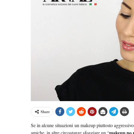
Share
Se in alcune situazioni un makeup piuttosto aggressivo
makeup no
amiche, in altre circostanze sfoggiare un “