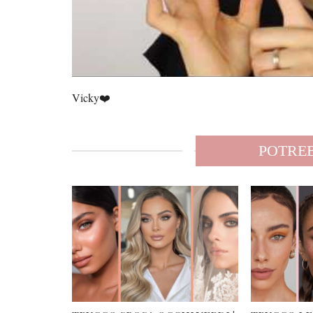
Vicky❤️
POTREB