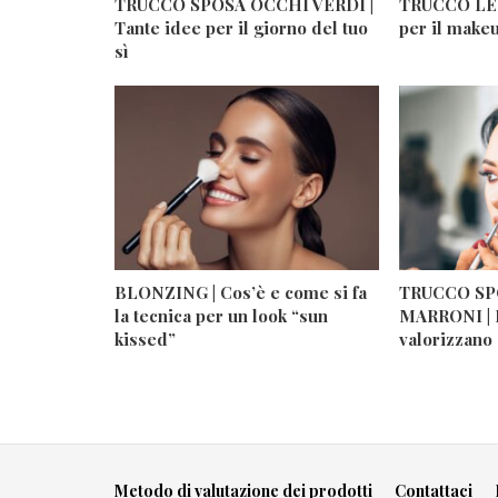
TRUCCO SPOSA OCCHI VERDI |
TRUCCO LEG
Tante idee per il giorno del tuo
per il make
sì
BLONZING | Cos’è e come si fa
TRUCCO SP
la tecnica per un look “sun
MARRONI | I
kissed”
valorizzano 
Metodo di valutazione dei prodotti
Contattaci