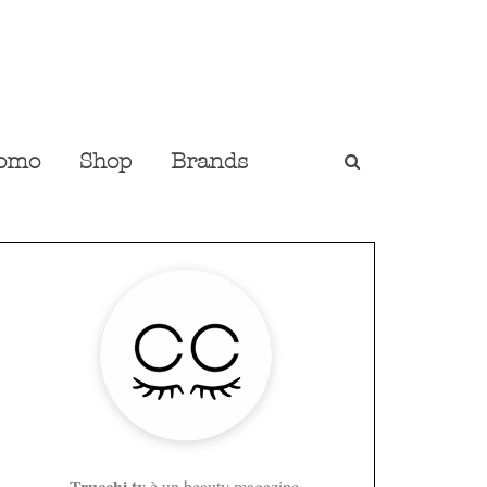
omo
Shop
Brands
Trucchi.tv
è un beauty magazine,