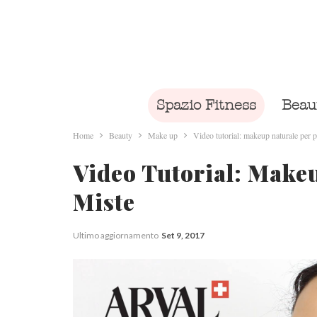
Spazio Fitness
Beau
Home
Beauty
Make up
Video tutorial: makeup naturale per p
Video Tutorial: Makeu
Miste
Ultimo aggiornamento
Set 9, 2017