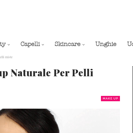
ty
Capelli
Skincare
Unghie
U
elli miste
p Naturale Per Pelli
MAKE UP