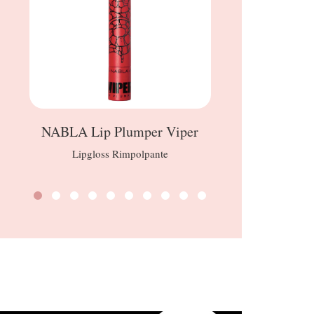
NABLA Lip Plumper Viper
FO
Lipgloss Rimpolpante
Plus thermo-Fac