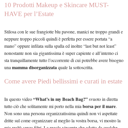
10 Prodotti Makeup e Skincare MUST-
HAVE per l’Estate
Stilosa con le sue frangiotte blu pavone, manici ne troppo grandi e
neppure troppo piccoli quindi è perfetta per essere portata “a
mano” oppure infilata sulla spalla ed inoltre “last but not least”
nonostante non sia gigantissima è super capiente e all’interno ci
sta tranquillamente tutto l’occorrente di cui potrebbe avere bisogno
mamma disorganizzata
una
quale la sottoscritta.
Come avere Piedi bellissimi e curati in estate
“What’s in my Beach Bag?”
In questo video
svuoto in diretta
borsa per il mare
tutto ciò che solitamente mi porto nella mia
.
Non sono una persona organizzatissima quindi non vi aspettate
dritte sul come organizzare al meglio la vostra borsa, vi mostro la
mia realtà senza filtri. La regola vincente che adotto da qualche