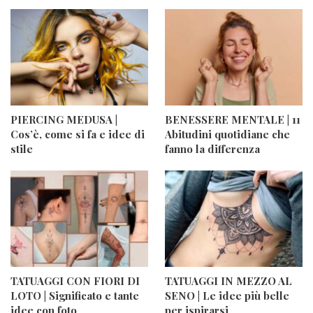
PIERCING MEDUSA |
BENESSERE MENTALE | 11
Cos’è, come si fa e idee di
Abitudini quotidiane che
stile
fanno la differenza
TATUAGGI CON FIORI DI
TATUAGGI IN MEZZO AL
LOTO | Significato e tante
SENO | Le idee più belle
idee con foto
per ispirarsi