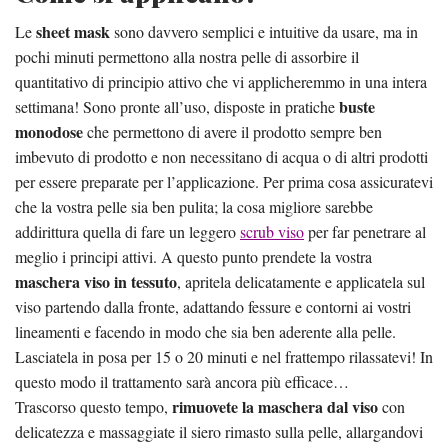
sheet mask
Le
sono davvero semplici e intuitive da usare, ma in
pochi minuti permettono alla nostra pelle di assorbire il
quantitativo di principio attivo che vi applicheremmo in una intera
buste
settimana! Sono pronte all’uso, disposte in pratiche
monodose
che permettono di avere il prodotto sempre ben
imbevuto di prodotto e non necessitano di acqua o di altri prodotti
per essere preparate per l’applicazione. Per prima cosa assicuratevi
che la vostra pelle sia ben pulita; la cosa migliore sarebbe
addirittura quella di fare un leggero
scrub viso
per far penetrare al
meglio i principi attivi. A questo punto prendete la vostra
maschera viso in tessuto
, apritela delicatamente e applicatela sul
viso partendo dalla fronte, adattando fessure e contorni ai vostri
lineamenti e facendo in modo che sia ben aderente alla pelle.
Lasciatela in posa per 15 o 20 minuti e nel frattempo rilassatevi! In
questo modo il trattamento sarà ancora più efficace…
rimuovete la maschera dal viso
Trascorso questo tempo,
con
delicatezza e massaggiate il siero rimasto sulla pelle, allargandovi