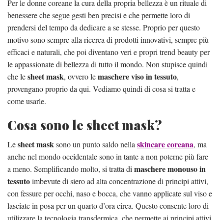
Per le donne coreane la cura della propria bellezza è un rituale di
benessere che segue gesti ben precisi e che permette loro di
prendersi del tempo da dedicare a se stesse. Proprio per questo
motivo sono sempre alla ricerca di prodotti innovativi, sempre più
efficaci e naturali, che poi diventano veri e propri trend beauty per
le appassionate di bellezza di tutto il mondo. Non stupisce quindi
sheet mask
maschere viso in tessuto
che le
, ovvero le
,
provengano proprio da qui. Vediamo quindi di cosa si tratta e
come usarle.
Cosa sono le sheet mask?
sheet mask
skincare coreana
Le
sono un punto saldo nella
, ma
anche nel mondo occidentale sono in tante a non poterne più fare
maschere monouso in
a meno. Semplificando molto, si tratta di
tessuto
imbevute di siero ad alta concentrazione di principi attivi,
con fessure per occhi, naso e bocca, che vanno applicate sul viso e
lasciate in posa per un quarto d’ora circa. Questo consente loro di
utilizzare la tecnologia transdermica, che permette ai principi attivi