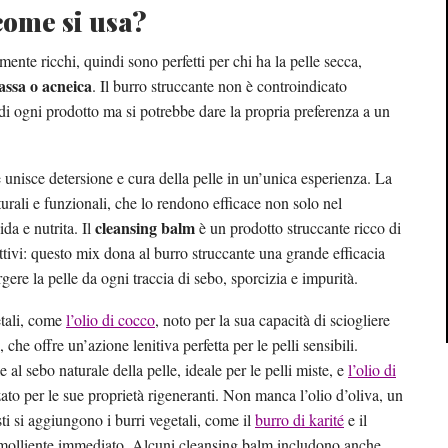
come si usa?
rmente ricchi, quindi sono perfetti per chi ha la pelle secca,
assa o acneica
. Il burro struccante non è controindicato
i ogni prodotto ma si potrebbe dare la propria preferenza a un
 unisce detersione e cura della pelle in un’unica esperienza. La
turali e funzionali, che lo rendono efficace non solo nel
cleansing balm
da e nutrita. Il
è un prodotto struccante ricco di
ttivi: questo mix dona al burro struccante una grande efficacia
rgere la pelle da ogni traccia di sebo, sporcizia e impurità.
etali, come
l’olio di cocco
, noto per la sua capacità di sciogliere
, che offre un’azione lenitiva perfetta per le pelli sensibili.
e al sebo naturale della pelle, ideale per le pelli miste, e
l’olio di
ato per le sue proprietà rigeneranti. Non manca l’olio d’oliva, un
ti si aggiungono i burri vegetali, come il
burro di karité
e il
emolliente immediato. Alcuni cleansing balm includono anche