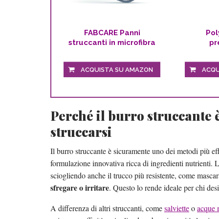
FABCARE Panni
Pol
struccanti in microfibra
pr
(4 pezzi...
rim
ACQUISTA SU AMAZON
ACQU
Perché il burro struccante 
struccarsi
Il burro struccante è sicuramente uno dei metodi più eff
formulazione innovativa ricca di ingredienti nutrienti. 
sciogliendo anche il trucco più resistente, come masca
sfregare o irritare
. Questo lo rende ideale per chi des
A differenza di altri struccanti, come
salviette
o
acque m