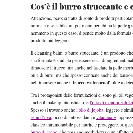
Cos’è il burro struccante e 
Attenzione, però: si tratta di solito di prodotti particola
pelle gr
normale o sensibile, un po’ meno per chi ha la
nemmeno in questo caso, dipende molto dalla formula d
prodotto più leggero.
Il cleansing balm, o burro struccante, è un prodotto che
sua formula è studiata per essere ricca di ingredienti na
rimuovere il trucco, ma anche nel lasciare la pelle morbi
oli e di burri, ma che spesso contiene anche dei tensioa
trucco waterproof,
nel rimuovere anche il
oltre a dete
Tra i protagonisti delle formulazioni ci sono gli oli veg
anche il makeup più ostinato, e
l’olio di mandorle dolci
Spesso si trovano anche
l’olio di jojoba
, leggero e simil
semi d’uva
, ricco di antiossidanti e
vitamina E
, apprezz
classico intramontabile per nutrire e proteggere. A ques
burro di cacao
, che regalano morbidezza e un effetto 