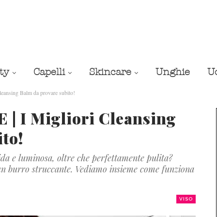
ty
Capelli
Skincare
Unghie
U
nsing Balm da provare subito!
 I Migliori Cleansing
to!
ida e luminosa, oltre che perfettamente pulita?
e un burro struccante. Vediamo insieme come funziona
VISO