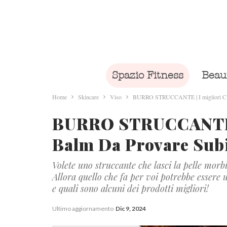
Spazio Fitness
Beau
Home
Skincare
Viso
BURRO STRUCCANTE | I migliori Clea
BURRO STRUCCANTE |
Balm Da Provare Subi
Volete uno struccante che lasci la pelle morb
Allora quello che fa per voi potrebbe esser
e quali sono alcuni dei prodotti migliori!
Ultimo aggiornamento
Dic 9, 2024