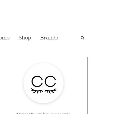
omo
Shop
Brands
Trucchi.tv
è un beauty magazine,