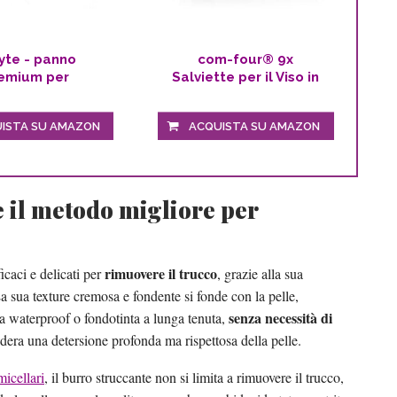
yte - panno
com-four® 9x
emium per
Salviette per il Viso in
uovere il...
Microfibra...
ISTA SU AMAZON
ACQUISTA SU AMAZON
è il metodo migliore per
rimuovere il trucco
icaci e delicati per
, grazie alla sua
La sua texture cremosa e fondente si fonde con la pelle,
senza necessità di
ra waterproof o fondotinta a lunga tenuta,
idera una detersione profonda ma rispettosa della pelle.
icellari
, il burro struccante non si limita a rimuovere il trucco,