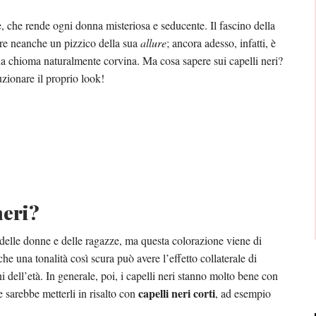
, che rende ogni donna misteriosa e seducente. Il fascino della
ere neanche un pizzico della sua
allure
; ancora adesso, infatti, è
una chioma naturalmente corvina. Ma cosa sapere sui capelli neri?
zionare il proprio look!
neri?
 delle donne e delle ragazze, ma questa colorazione viene di
he una tonalità così scura può avere l’effetto collaterale di
gni dell’età. In generale, poi, i capelli neri stanno molto bene con
capelli neri corti
e sarebbe metterli in risalto con
, ad esempio