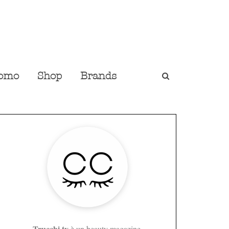
omo
Shop
Brands
Trucchi.tv
è un beauty magazine,