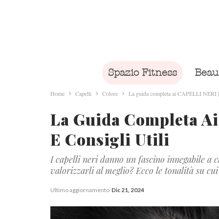
Spazio Fitness
Beau
Home
Capelli
Colore
La guida completa ai CAPELLI NERI | To
La Guida Completa Ai
E Consigli Utili
I capelli neri danno un fascino innegabile a c
valorizzarli al meglio? Ecco le tonalità su cui 
Ultimo aggiornamento
Dic 21, 2024