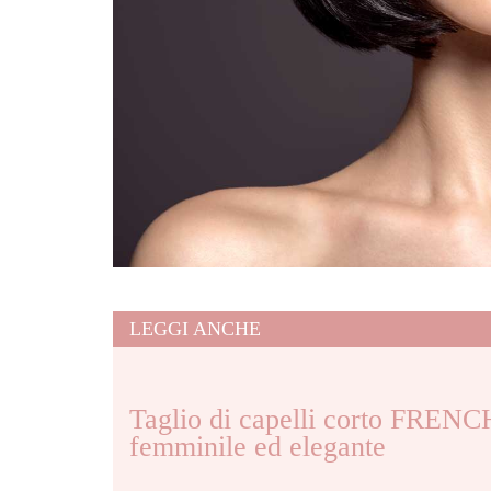
LEGGI ANCHE
Taglio di capelli corto FREN
femminile ed elegante