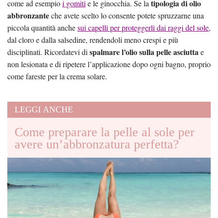
tipologia di olio
come ad esempio
i gomiti
e le ginocchia. Se la
abbronzante
che avete scelto lo consente potete spruzzarne una
piccola quantità anche
sui capelli per proteggerli dai raggi del sole
,
dal cloro e dalla salsedine, rendendoli meno crespi e più
spalmare l’olio sulla pelle asciutta
disciplinati. Ricordatevi di
e
non lesionata e di ripetere l’applicazione dopo ogni bagno, proprio
come fareste per la crema solare.
LEGGI ANCHE
Come preparare la pelle al sole per
avere un’abbronzatura perfetta?