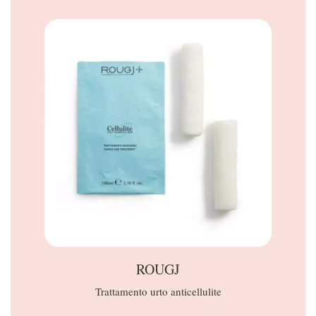
ROUGJ
C
Trattamento urto anticellulite