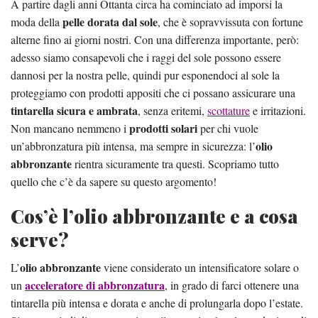
A partire dagli anni Ottanta circa ha cominciato ad imporsi la
pelle dorata dal sole
moda della
, che è sopravvissuta con fortune
alterne fino ai giorni nostri. Con una differenza importante, però:
adesso siamo consapevoli che i raggi del sole possono essere
dannosi per la nostra pelle, quindi pur esponendoci al sole la
proteggiamo con prodotti appositi che ci possano assicurare una
tintarella sicura e ambrata
, senza eritemi,
scottature
e irritazioni.
prodotti solari
Non mancano nemmeno i
per chi vuole
olio
un’abbronzatura più intensa, ma sempre in sicurezza: l’
abbronzante
rientra sicuramente tra questi. Scopriamo tutto
quello che c’è da sapere su questo argomento!
Cos’è l’olio abbronzante e a cosa
serve?
olio abbronzante
L’
viene considerato un intensificatore solare o
acceleratore di abbronzatura
un
, in grado di farci ottenere una
tintarella più intensa e dorata e anche di prolungarla dopo l’estate.