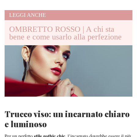
LEGGI ANCHE
OMBRETTO ROSSO | A chi sta
bene e come usarlo alla perfezione
Trucco viso: un incarnato chiaro
e luminoso
stile gothic chic
Per un perfetto
, l’incarnato dovrebbe essere il più