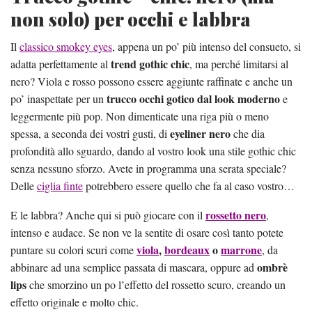
non solo) per occhi e labbra
Il
classico smokey eyes
, appena un po’ più intenso del consueto, si
trend gothic chic
adatta perfettamente al
, ma perché limitarsi al
nero? Viola e rosso possono essere aggiunte raffinate e anche un
trucco occhi gotico dal look moderno
po’ inaspettate per un
e
leggermente più pop. Non dimenticate una riga più o meno
eyeliner nero
spessa, a seconda dei vostri gusti, di
che dia
profondità allo sguardo, dando al vostro look una stile gothic chic
senza nessuno sforzo. Avete in programma una serata speciale?
Delle
ciglia finte
potrebbero essere quello che fa al caso vostro…
rossetto nero
E le labbra? Anche qui si può giocare con il
,
intenso e audace. Se non ve la sentite di osare così tanto potete
viola
,
bordeaux
o
marrone
puntare su colori scuri come
, da
ombrè
abbinare ad una semplice passata di mascara, oppure ad
lips
che smorzino un po l’effetto del rossetto scuro, creando un
effetto originale e molto chic.