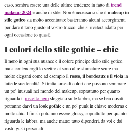
trend
caso, sembra essere una delle ultime tendenze in fatto di
makeup 2024
makeup in
e anche di stile. Non è necessario che il
stile gotico
sia molto accentuato: basteranno alcuni accorgimenti
per dare il tono giusto al vostro trucco, che si rivelerà adatto per
ogni occasione (o quasi).
I colori dello stile gothic – chic
nero
Il
in ogni sua nuance è il colore principe dello stile gotico,
ma a contendergli lo scettro ci sono altre sfumature scure ma
rosso, il bordeaux e il viola
molto eleganti come ad esempio il
in
tutte le sue tonalità. Si tratta forse di colori che possono sembrare
un po’ inusuali nel mondo del makeup, soprattutto per quanto
riguarda il
rossetto nero
sfoggiato sulle labbra, ma se ben dosati
look gothic
potranno darvi un
e un po’ punk in chiave moderna e
molto chic. I finish potranno essere glossy, soprattutto per quanto
riguarda le labbra, ma anche matte: tutto dipenderà da voi e dai
vostri gusti personali!