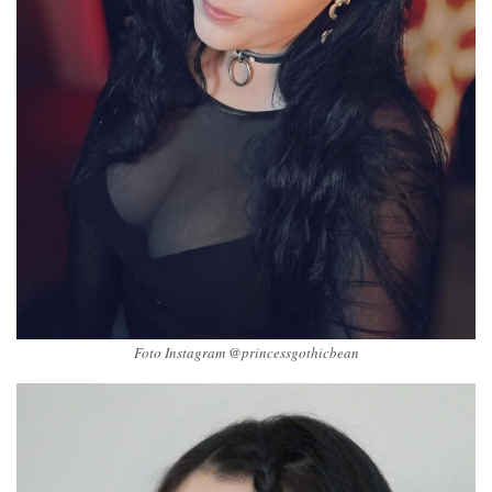
Foto Instagram @princessgothicbean