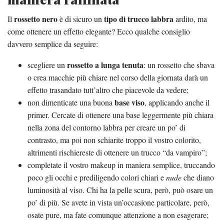
rossetto nero
tipo di trucco labbra
Il
è di sicuro un
ardito, ma
come ottenere un effetto elegante? Ecco qualche consiglio
davvero semplice da seguire:
rossetto a lunga tenuta
scegliere un
: un rossetto che sbava
o crea macchie più chiare nel corso della giornata darà un
effetto trasandato tutt’altro che piacevole da vedere;
base viso
non dimenticate una buona
, applicando anche il
primer. Cercate di ottenere una base leggermente più chiara
nella zona del contorno labbra per creare un po’ di
contrasto, ma poi non schiarite troppo il vostro colorito,
altrimenti rischiereste di ottenere un trucco “da vampiro”;
completate il vostro makeup in maniera semplice, truccando
poco gli occhi e prediligendo colori chiari e
nude
che diano
luminosità al viso. Chi ha la pelle scura, però, può osare un
po’ di più. Se avete in vista un’occasione particolare, però,
osate pure, ma fate comunque attenzione a non esagerare;