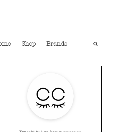
omo
Shop
Brands
Trucchi.tv
è un beauty magazine,