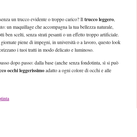
trucco leggero
 senza un trucco evidente o troppo carico? Il
,
: un maquillage che accompagna la tua bellezza naturale,
i ben scelti, senza strati pesanti o un effetto troppo artificiale.
e giornate piene di impegni, in università o a lavoro, questo look
lorizzano i tuoi tratti in modo delicato e luminoso.
sso dopo passo: dalla base (anche senza fondotinta, sì si può
cco occhi leggerissimo
adatto a ogni colore di occhi e alle
tinta