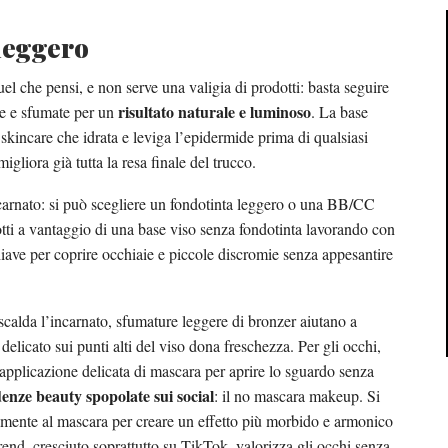
leggero
el che pensi, e non serve una valigia di prodotti: basta seguire
risultato naturale e luminoso
ere e sfumate per un
. La base
skincare che idrata e leviga l’epidermide prima di qualsiasi
gliora già tutta la resa finale del trucco.
ncarnato: si può scegliere un fondotinta leggero o una BB/CC
otti a vantaggio di una base viso senza fondotinta lavorando con
chiave per coprire occhiaie e piccole discromie senza appesantire
 scalda l’incarnato, sfumature leggere di bronzer aiutano a
delicato sui punti alti del viso dona freschezza. Per gli occhi,
’applicazione delicata di mascara per aprire lo sguardo senza
enze beauty spopolate sui social
: il no mascara makeup. Si
tamente al mascara per creare un effetto più morbido e armonico
trend, cresciuto soprattutto su TikTok, valorizza gli occhi senza