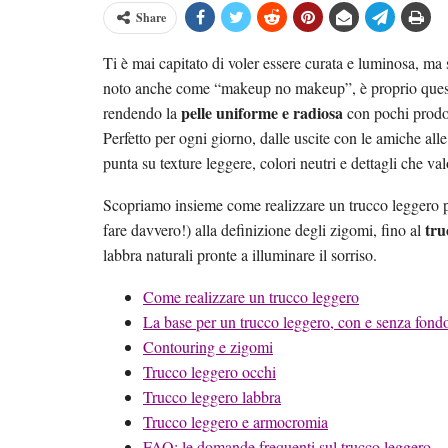
Share
Ti è mai capitato di voler essere curata e luminosa, ma
noto anche come “makeup no makeup”, è proprio questo
pelle uniforme e radiosa
rendendo la
con pochi prodott
Perfetto per ogni giorno, dalle uscite con le amiche all
punta su texture leggere, colori neutri e dettagli che va
Scopriamo insieme come realizzare un trucco leggero pa
tru
fare davvero!) alla definizione degli zigomi, fino al
labbra naturali pronte a illuminare il sorriso.
Come realizzare un trucco leggero
La base per un trucco leggero, con e senza fondo
Contouring e zigomi
Trucco leggero occhi
Trucco leggero labbra
Trucco leggero e armocromia
FAQ: le domande frequenti sul trucco leggero