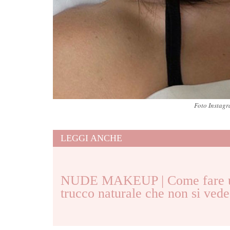
Foto Instag
LEGGI ANCHE
NUDE MAKEUP | Come fare 
trucco naturale che non si vede