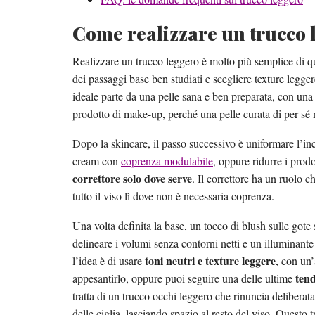
Come realizzare un trucco 
Realizzare un trucco leggero è molto più semplice di qu
dei passaggi base ben studiati e scegliere texture legg
ideale parte da una pelle sana e ben preparata, con una 
prodotto di make-up, perché una pelle curata di per sé mi
Dopo la skincare, il passo successivo è uniformare l’i
cream con
coprenza modulabile
, oppure ridurre i prod
correttore solo dove serve
. Il correttore ha un ruolo 
tutto il viso lì dove non è necessaria coprenza.
Una volta definita la base, un tocco di blush sulle gote
delineare i volumi senza contorni netti e un illuminante 
toni neutri e texture leggere
l’idea è di usare
, con un
tend
appesantirlo, oppure puoi seguire una delle ultime
tratta di un trucco occhi leggero che rinuncia delibera
delle ciglia, lasciando spazio al resto del viso. Questo 