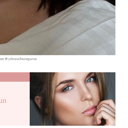
ram @zehrasebnemgursu
un