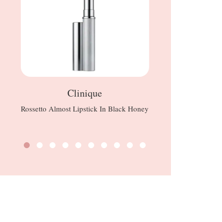
Clinique
Real Te
Rossetto Almost Lipstick In Black Honey