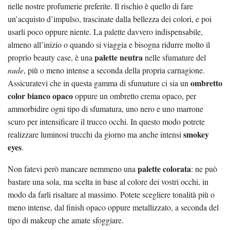
nelle nostre profumerie preferite. Il rischio è quello di fare
un’acquisto d’impulso, trascinate dalla bellezza dei colori, e poi
usarli poco oppure niente. La palette davvero indispensabile,
almeno all’inizio o quando si viaggia e bisogna ridurre molto il
palette neutra
proprio beauty case, è una
nelle sfumature del
nude
, più o meno intense a seconda della propria carnagione.
ombretto
Assicuratevi che in questa gamma di sfumature ci sia un
color bianco opaco
oppure un ombretto crema opaco, per
ammorbidire ogni tipo di sfumatura, uno nero e uno marrone
scuro per intensificare il trucco occhi. In questo modo potrete
smokey
realizzare luminosi trucchi da giorno ma anche intensi
eyes
.
palette colorata
Non fatevi però mancare nemmeno una
: ne può
bastare una sola, ma scelta in base al colore dei vostri occhi, in
modo da farli risaltare al massimo. Potete scegliere tonalità più o
meno intense, dal finish opaco oppure metallizzato, a seconda del
tipo di makeup che amate sfoggiare.