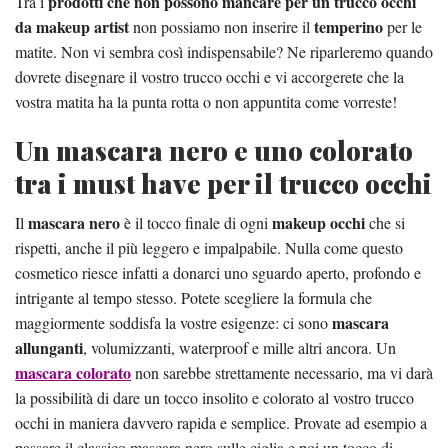
prodotti che non possono mancare per un trucco occhi
Tra i
da makeup artist
temperino
non possiamo non inserire il
per le
matite. Non vi sembra così indispensabile? Ne riparleremo quando
dovrete disegnare il vostro trucco occhi e vi accorgerete che la
vostra matita ha la punta rotta o non appuntita come vorreste!
Un mascara nero e uno colorato
tra i must have per il trucco occhi
mascara nero
makeup occhi
Il
è il tocco finale di ogni
che si
rispetti, anche il più leggero e impalpabile. Nulla come questo
cosmetico riesce infatti a donarci uno sguardo aperto, profondo e
intrigante al tempo stesso. Potete scegliere la formula che
mascara
maggiormente soddisfa la vostre esigenze: ci sono
allunganti
, volumizzanti, waterproof e mille altri ancora. Un
mascara colorato
non sarebbe strettamente necessario, ma vi darà
la possibilità di dare un tocco insolito e colorato al vostro trucco
occhi in maniera davvero rapida e semplice. Provate ad esempio a
passare il classico mascara nero sulle ciglia e poi un tocco di